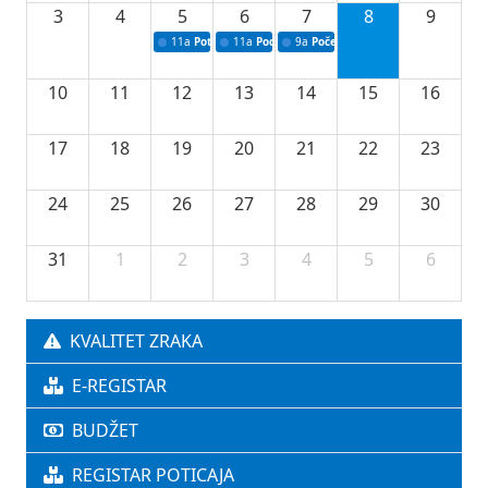
3
4
5
6
7
8
9
11a
Potpisivanje ugovora o stipendijama za srednjoškolce
11a
Podrška razvoju vodne infrastrukture u Tu
9a
Početak izgradnje nove fiskultur
10
11
12
13
14
15
16
17
18
19
20
21
22
23
24
25
26
27
28
29
30
31
1
2
3
4
5
6
KVALITET ZRAKA
E-REGISTAR
BUDŽET
REGISTAR POTICAJA