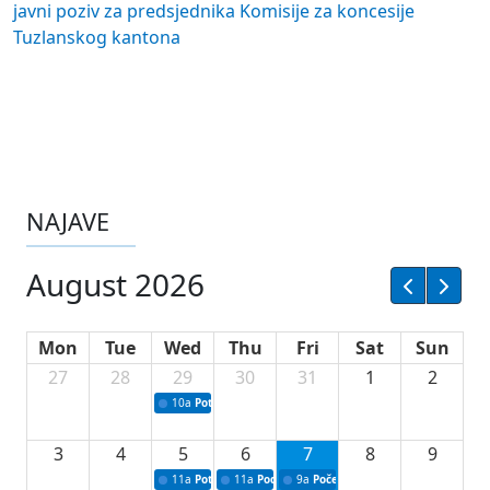
javni poziv za predsjednika Komisije za koncesije
Tuzlanskog kantona
NAJAVE
August 2026
Mon
Tue
Wed
Thu
Fri
Sat
Sun
27
28
29
30
31
1
2
10a
Potpisivanje ugovora sa neprofitnim organizacijama
3
4
5
6
7
8
9
11a
Potpisivanje ugovora o stipendijama za srednjoškolce
11a
Podrška razvoju vodne infrastrukture u Tu
9a
Početak izgradnje nove fiskultur