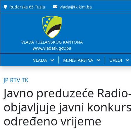
Rudarska 65 Tuzla
vlada@tk.kim.ba
VLADA TUZLANSKOG KANTONA
www.vladatk.gov.ba
VLADA
MINISTARSTVA
UREDI
JP RTV TK
Javno preduzeće Radio-
objavljuje javni konkur
određeno vrijeme