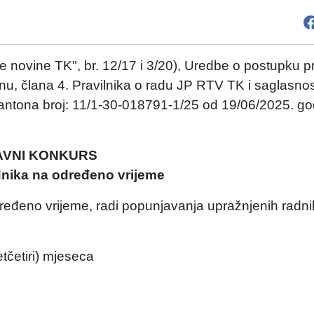
novine TK", br. 12/17 i 3/20), Uredbe o postupku p
, člana 4. Pravilnika o radu JP RTV TK i saglasnos
kantona broj: 11/1-30-018791-1/25 od 19/06/2025. go
AVNI KONKURS
dnika na određeno vrijeme
dređeno vrijeme, radi popunjavanja upražnjenih radni
tčetiri) mjeseca