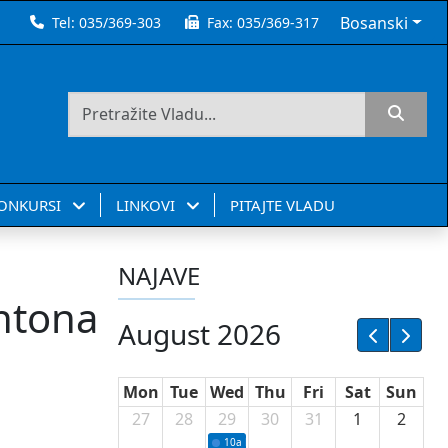
Bosanski
Tel:
035/369-303
Fax:
035/369-317
KONKURSI
LINKOVI
PITAJTE VLADU
NAJAVE
antona
August 2026
Mon
Tue
Wed
Thu
Fri
Sat
Sun
27
28
29
30
31
1
2
10a
Potpisivanje ugovora sa neprofitnim or