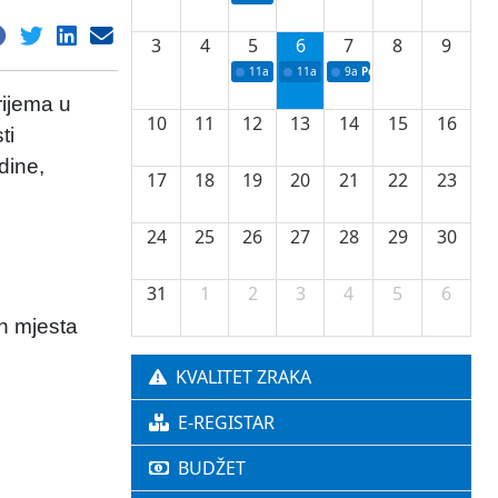
3
4
5
6
7
8
9
11a
Potpisivanje ugovora o stipendijama za 
11a
Podrška razvoju vodne infrastr
9a
Početak izgradnje nove f
rijema u
10
11
12
13
14
15
16
ti
dine,
17
18
19
20
21
22
23
24
25
26
27
28
29
30
31
1
2
3
4
5
6
h mjesta
KVALITET ZRAKA
E-REGISTAR
BUDŽET