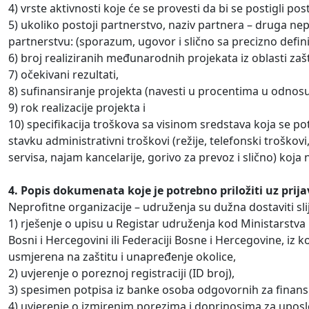
4) vrste aktivnosti koje će se provesti da bi se postigli posta
5) ukoliko postoji partnerstvo, naziv partnera – druga nepr
partnerstvu: (sporazum, ugovor i slično sa precizno defi
6) broj realiziranih međunarodnih projekata iz oblasti zašt
7) očekivani rezultati,
8) sufinansiranje projekta (navesti u procentima u odnos
9) rok realizacije projekta i
10) specifikacija troškova sa visinom sredstava koja se pot
stavku administrativni troškovi (režije, telefonski troškov
servisa, najam kancelarije, gorivo za prevoz i slično) koj
4. Popis dokumenata koje je potrebno priložiti uz prij
Neprofitne organizacije – udruženja su dužna dostaviti s
1) rješenje o upisu u Registar udruženja kod Ministarstv
Bosni i Hercegovini ili Federaciji Bosne i Hercegovine, iz k
usmjerena na zaštitu i unapređenje okolice,
2) uvjerenje o poreznoj registraciji (ID broj),
3) spesimen potpisa iz banke osoba odgovornih za finansi
4) uvjerenje o izmirenim porezima i doprinosima za upos