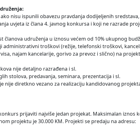
udruženja:
 ako nisu ispunili obavezu pravdanja dodijeljenih sredstava,
ja uvjeta iz člana 4. javnog konkursa i koji ne razrade proj
 korist članova udruženja u iznosu većem od 10% ukupnog bud
 administrativni troškovi (režije, telefonski troškovi, kancel
isa, najam kancelarije, gorivo za prevoz i slično) na proje
kova nije detaljno razrađena i sl.
ih stolova, predavanja, seminara, prezentacija i sl.
e nije diretkno vezano za realizaciju kandidovanog projekt
onkurs prijaviti najviše jedan projekat. Maksimalan iznos ko
nom projektu je 30.000 KM. Projekti se predaju na adresu: