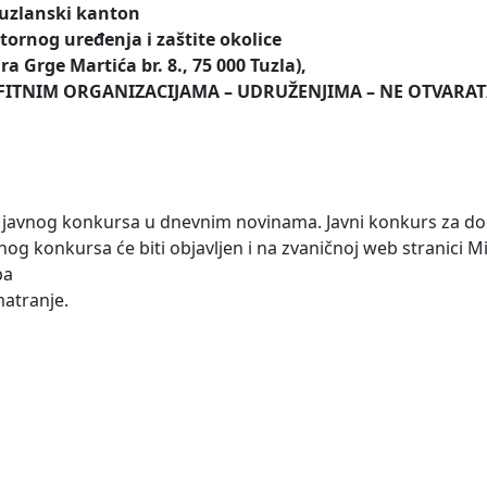
uzlanski kanton
tornog uređenja i zaštite okolice
ra Grge Martića br. 8., 75 000 Tuzla),
FITNIM ORGANIZACIJAMA – UDRUŽENJIMA – NE OTVARATI
ja javnog konkursa u dnevnim novinama. Javni konkurs za do
og konkursa će biti objavljen i na zvaničnoj web stranici M
ba
atranje.