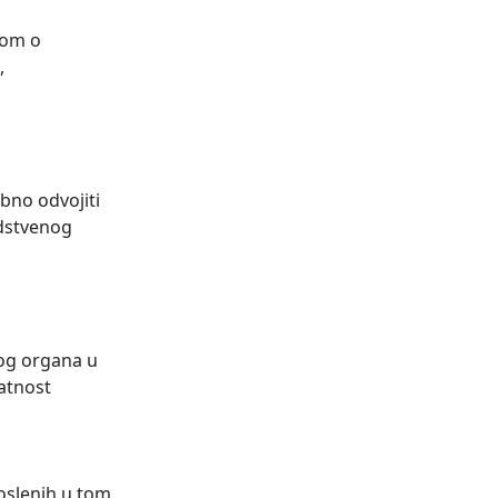
azom o
,
ebno odvojiti
odstvenog
nog organa u
latnost
oslenih u tom