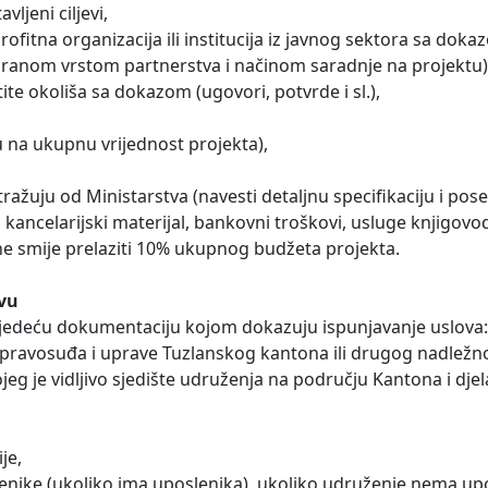
vljeni ciljevi,
ofitna organizacija ili institucija iz javnog sektora sa dok
niranom vrstom partnerstva i načinom saradnje na projektu)
ite okoliša sa dokazom (ugovori, potvrde i sl.),
u na ukupnu vrijednost projekta),
ražuju od Ministarstva (navesti detaljnu specifikaciju i pos
i, kancelarijski materijal, bankovni troškovi, usluge knjigov
a ne smije prelaziti 10% ukupnog budžeta projekta.
avu
lijedeću dokumentaciju kojom dokazuju ispunjavanje uslova:
a pravosuđa i uprave Tuzlanskog kantona ili drugog nadlež
ojeg je vidljivo sjedište udruženja na području Kantona i dje
je,
lenike (ukoliko ima uposlenika), ukoliko udruženje nema up