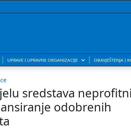
UPRAVE I UPRAVNE ORGANIZACIJE
OBAVJEŠTENJA I 
ice
elu sredstava neprofit
nansiranje odobrenih
ta