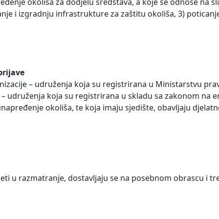
pređenje okoliša za dodjelu sredstava, a koje se odnose na sl
 i izgradnju infrastrukture za zaštitu okoliša, 3) poticanje
prijave
zacije – udruženja koja su registrirana u Ministarstvu pra
– udruženja koja su registrirana u skladu sa zakonom na en
napređenje okoliša, te koja imaju sjedište, obavljaju djelatn
uzeti u razmatranje, dostavljaju se na posebnom obrascu i tr