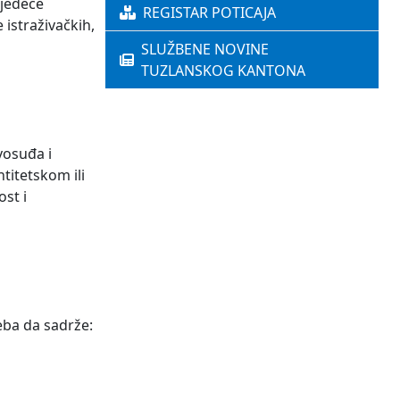
ijedeće
REGISTAR POTICAJA
 istraživačkih,
SLUŽBENE NOVINE
TUZLANSKOG KANTONA
vosuđa i
titetskom ili
ost i
eba da sadrže: