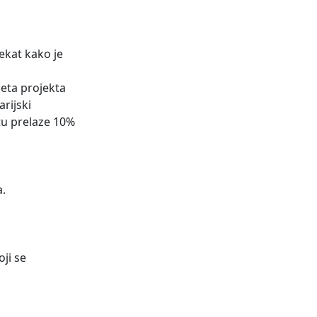
ekat kako je
žeta projekta
arijski
ktu prelaze 10%
a.
ji se