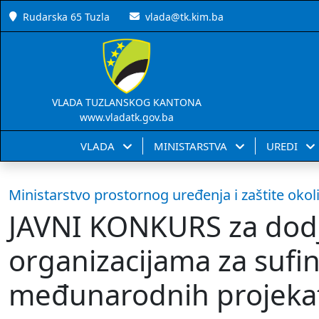
Rudarska 65 Tuzla
vlada@tk.kim.ba
VLADA TUZLANSKOG KANTONA
www.vladatk.gov.ba
VLADA
MINISTARSTVA
UREDI
Ministarstvo prostornog uređenja i zaštite okol
JAVNI KONKURS za dodj
organizacijama za sufi
međunarodnih projeka