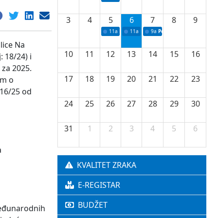
3
4
5
6
7
8
9
11a
Potpisivanje ugovora o stipendijama za 
11a
Podrška razvoju vodne infrastr
9a
Početak izgradnje nove f
lice Na
10
11
12
13
14
15
16
 18/24) i
 za 2025.
17
18
19
20
21
22
23
om o
816/25 od
24
25
26
27
28
29
30
31
1
2
3
4
5
6
a
KVALITET ZRAKA
E-REGISTAR
BUDŽET
međunarodnih