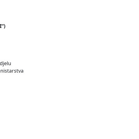
“)
djelu
inistarstva