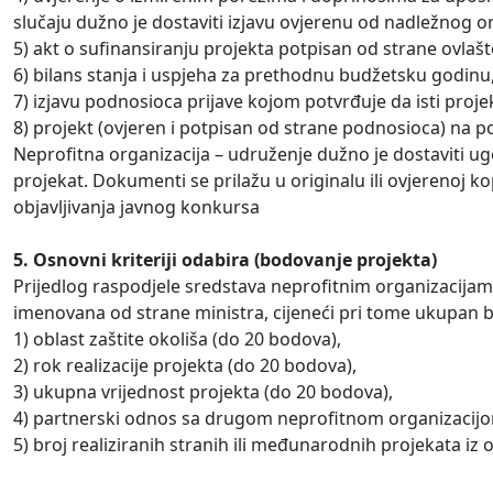
slučaju dužno je dostaviti izjavu ovjerenu od nadležnog o
5) akt o sufinansiranju projekta potpisan od strane ovlaš
6) bilans stanja i uspjeha za prethodnu budžetsku godinu,
7) izjavu podnosioca prijave kojom potvrđuje da isti proje
8) projekt (ovjeren i potpisan od strane podnosioca) na
Neprofitna organizacija – udruženje dužno je dostaviti u
projekat. Dokumenti se prilažu u originalu ili ovjerenoj ko
objavljivanja javnog konkursa
5. Osnovni kriteriji odabira (bodovanje projekta)
Prijedlog raspodjele sredstava neprofitnim organizacijam
imenovana od strane ministra, cijeneći pri tome ukupan br
1) oblast zaštite okoliša (do 20 bodova),
2) rok realizacije projekta (do 20 bodova),
3) ukupna vrijednost projekta (do 20 bodova),
4) partnerski odnos sa drugom neprofitnom organizacijom i
5) broj realiziranih stranih ili međunarodnih projekata iz 