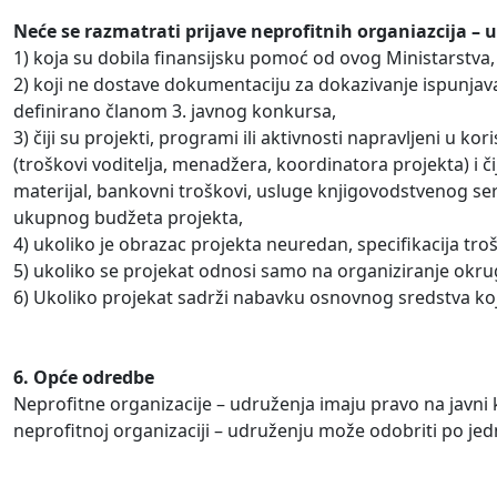
Neće se razmatrati prijave neprofitnih organiazcija – 
1) koja su dobila finansijsku pomoć od ovog Ministarstva,
2) koji ne dostave dokumentaciju za dokazivanje ispunjavan
definirano članom 3. javnog konkursa,
3) čiji su projekti, programi ili aktivnosti napravljeni u
(troškovi voditelja, menadžera, koordinatora projekta) i čiji
materijal, bankovni troškovi, usluge knjigovodstvenog serv
ukupnog budžeta projekta,
4) ukoliko je obrazac projekta neuredan, specifikacija troš
5) ukoliko se projekat odnosi samo na organiziranje okrugl
6) Ukoliko projekat sadrži nabavku osnovnog sredstva koj
6. Opće odredbe
Neprofitne organizacije – udruženja imaju pravo na javni k
neprofitnoj organizaciji – udruženju može odobriti po jed