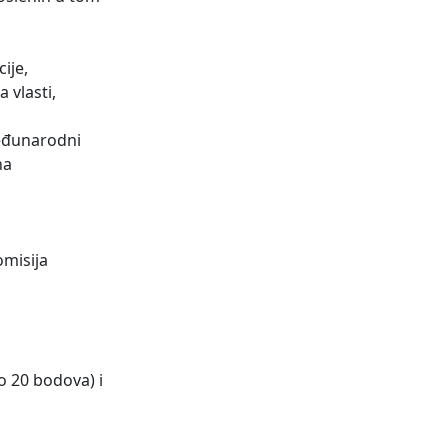
ije,
 vlasti,
međunarodni
na
omisija
o 20 bodova) i