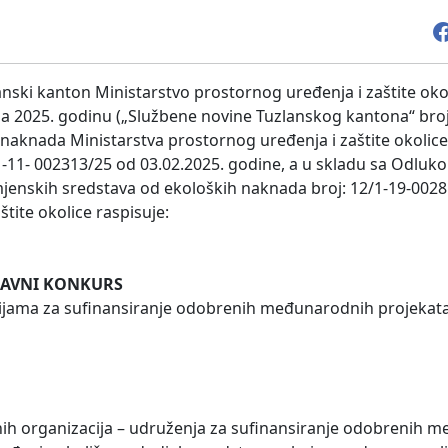
nski kanton Ministarstvo prostornog uređenja i zaštite oko
 2025. godinu („Službene novine Tuzlanskog kantona“ broj:
aknada Ministarstva prostornog uređenja i zaštite okolice
1-11- 002313/25 od 03.02.2025. godine, a u skladu sa Odluk
namjenskih sredstava od ekoloških naknada broj: 12/1-19-002
tite okolice raspisuje:
JAVNI KONKURS
cijama za sufinansiranje odobrenih međunarodnih projekat
tnih organizacija – udruženja za sufinansiranje odobrenih 