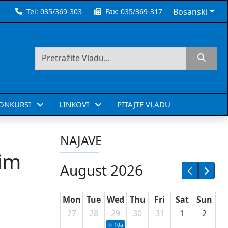
Bosanski
Tel:
035/369-303
Fax:
035/369-317
KONKURSI
LINKOVI
PITAJTE VLADU
NAJAVE
nim
August 2026
Mon
Tue
Wed
Thu
Fri
Sat
Sun
27
28
29
30
31
1
2
10a
Potpisivanje ugovora sa neprofitnim or