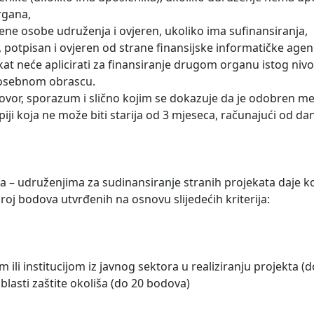
rgana,
tene osobe udruženja i ovjeren, ukoliko ima sufinansiranja,
 potpisan i ovjeren od strane finansijske informatičke agenc
kat neće aplicirati za finansiranje drugom organu istog nivoa
 posebnom obrascu.
govor, sporazum i slično kojim se dokazuje da je odobren 
piji koja ne može biti starija od 3 mjeseca, računajući od da
a – udruženjima za sudinansiranje stranih projekata daje k
oj bodova utvrđenih na osnovu slijedećih kriterija:
li institucijom iz javnog sektora u realiziranju projekta (d
oblasti zaštite okoliša (do 20 bodova)