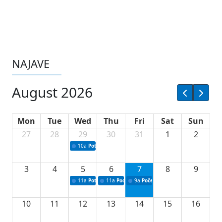
NAJAVE
August 2026
Mon
Tue
Wed
Thu
Fri
Sat
Sun
27
28
29
30
31
1
2
10a
Potpisivanje ugovora sa neprofitnim organizacijama
3
4
5
6
7
8
9
11a
Potpisivanje ugovora o stipendijama za srednjoškolce
11a
Podrška razvoju vodne infrastrukture u Tu
9a
Početak izgradnje nove fiskultur
10
11
12
13
14
15
16