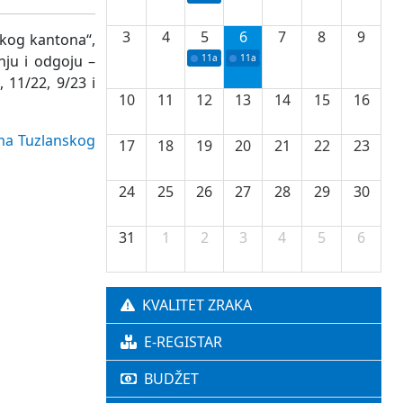
3
4
5
6
7
8
9
skog kantona“,
nju i odgoju –
11a
Potpisivanje ugovora o stipendijama za 
11a
Podrška razvoju vodne infrastr
 11/22, 9/23 i
10
11
12
13
14
15
16
ama Tuzlanskog
17
18
19
20
21
22
23
24
25
26
27
28
29
30
31
1
2
3
4
5
6
KVALITET ZRAKA
E-REGISTAR
BUDŽET