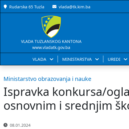
Rudarska 65 Tuzla
vlada@tk.kim.ba
VLADA TUZLANSKOG KANTONA
www.vladatk.gov.ba
VLADA
MINISTARSTVA
UREDI
Ministarstvo obrazovanja i nauke
Ispravka konkursa/ogla
osnovnim i srednjim š
08.01.2024