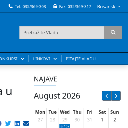
Bosanski
Tel:
035/369-303
Fax:
035/369-317
KONKURSI
LINKOVI
PITAJTE VLADU
NAJAVE
a u
August 2026
Mon
Tue
Wed
Thu
Fri
Sat
Sun
27
28
29
30
31
1
2
10a
Potpisivanje ugovora sa neprofitnim or