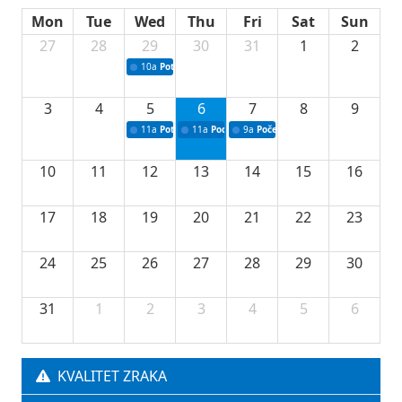
Mon
Tue
Wed
Thu
Fri
Sat
Sun
27
28
29
30
31
1
2
10a
Potpisivanje ugovora sa neprofitnim organizacijama
3
4
5
6
7
8
9
11a
Potpisivanje ugovora o stipendijama za srednjoškolce
11a
Podrška razvoju vodne infrastrukture u Tu
9a
Početak izgradnje nove fiskultur
10
11
12
13
14
15
16
17
18
19
20
21
22
23
24
25
26
27
28
29
30
31
1
2
3
4
5
6
KVALITET ZRAKA