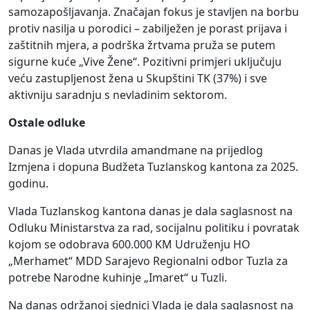
samozapošljavanja. Značajan fokus je stavljen na borbu
protiv nasilja u porodici – zabilježen je porast prijava i
zaštitnih mjera, a podrška žrtvama pruža se putem
sigurne kuće „Vive Žene“. Pozitivni primjeri uključuju
veću zastupljenost žena u Skupštini TK (37%) i sve
aktivniju saradnju s nevladinim sektorom.
Ostale odluke
Danas je Vlada utvrdila amandmane na prijedlog
Izmjena i dopuna Budžeta Tuzlanskog kantona za 2025.
godinu.
Vlada Tuzlanskog kantona danas je dala saglasnost na
Odluku Ministarstva za rad, socijalnu politiku i povratak
kojom se odobrava 600.000 KM Udruženju HO
„Merhamet“ MDD Sarajevo Regionalni odbor Tuzla za
potrebe Narodne kuhinje „Imaret“ u Tuzli.
Na danas održanoj sjednici Vlada je dala saglasnost na