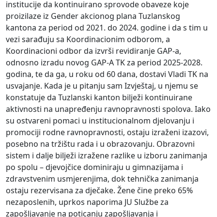
institucije da kontinuirano sprovode obaveze koje
proizilaze iz Gender akcionog plana Tuzlanskog
kantona za period od 2021. do 2024. godine i da s tim u
vezi sarađuju sa Koordinacionim odborom, a
Koordinacioni odbor da izvrši revidiranje GAP-a,
odnosno izradu novog GAP-A TK za period 2025-2028.
godina, te da ga, u roku od 60 dana, dostavi Vladi TK na
usvajanje. Kada je u pitanju sam Izvještaj, u njemu se
konstatuje da Tuzlanski kanton bilježi kontinuirane
aktivnosti na unapređenju ravnopravnosti spolova. Iako
su ostvareni pomaci u institucionalnom djelovanju i
promociji rodne ravnopravnosti, ostaju izraženi izazovi,
posebno na tržištu rada i u obrazovanju. Obrazovni
sistem i dalje bilježi izražene razlike u izboru zanimanja
po spolu – djevojčice dominiraju u gimnazijama i
zdravstvenim usmjerenjima, dok tehnička zanimanja
ostaju rezervisana za dječake. Žene čine preko 65%
nezaposlenih, uprkos naporima JU Službe za
zapošljavanje na poticanju zapošljavanja i