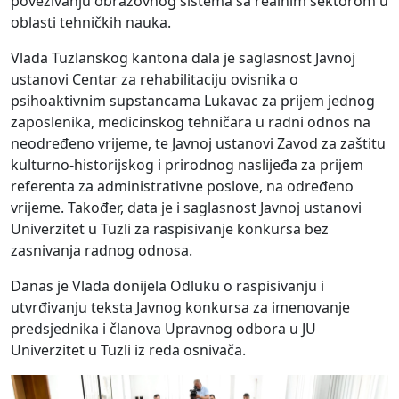
povezivanju obrazovnog sistema sa realnim sektorom u
oblasti tehničkih nauka.
Vlada Tuzlanskog kantona dala je saglasnost Javnoj
ustanovi Centar za rehabilitaciju ovisnika o
psihoaktivnim supstancama Lukavac za prijem jednog
zaposlenika, medicinskog tehničara u radni odnos na
neodređeno vrijeme, te Javnoj ustanovi Zavod za zaštitu
kulturno-historijskog i prirodnog naslijeđa za prijem
referenta za administrativne poslove, na određeno
vrijeme. Također, data je i saglasnost Javnoj ustanovi
Univerzitet u Tuzli za raspisivanje konkursa bez
zasnivanja radnog odnosa.
Danas je Vlada donijela Odluku o raspisivanju i
utvrđivanju teksta Javnog konkursa za imenovanje
predsjednika i članova Upravnog odbora u JU
Univerzitet u Tuzli iz reda osnivača.