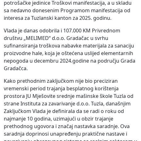
potrošačke jedinice Troškovi manifestacija, a u skladu
sa nedavno donesenim Programom manifestacija od
interesa za Tuzlanski kanton za 2025. godinu.
Vlada je danas odobrila i 107.000 KM Privrednom
društvu „MELIMED“ d.o.o. Gradačac u svrhu
sufinansiranja troškova nabavke materijala za sanaciju
proizvodne hale, koja je oštećena uslijed elementarnih
nepogoda u decembru 2024.godine na području Grada
Gradačca.
Kako prethodnim zaključkom nije bio preciziran
vremenski period trajanja besplatnog korištenja
prostora JU Mješovite srednje mašinske škole Tuzla od
strane Instituta za zavarivanje d.o.o. Tuzla, današnjim
Zaključkom Vlada je definirala da se radi o roku od
najmanje 10 godina, uzimajući u obzir trajanje
prethodnog ugovora i značaj nastavka saradnje. Ova
saradnja doprinosi unapređenju praktične nastave i