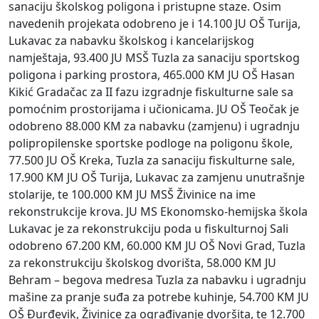
sanaciju školskog poligona i pristupne staze. Osim
navedenih projekata odobreno je i 14.100 JU OŠ Turija,
Lukavac za nabavku školskog i kancelarijskog
namještaja, 93.400 JU MSŠ Tuzla za sanaciju sportskog
poligona i parking prostora, 465.000 KM JU OŠ Hasan
Kikić Gradačac za II fazu izgradnje fiskulturne sale sa
pomoćnim prostorijama i učionicama. JU OŠ Teočak je
odobreno 88.000 KM za nabavku (zamjenu) i ugradnju
polipropilenske sportske podloge na poligonu škole,
77.500 JU OŠ Kreka, Tuzla za sanaciju fiskulturne sale,
17.900 KM JU OŠ Turija, Lukavac za zamjenu unutrašnje
stolarije, te 100.000 KM JU MSŠ Živinice na ime
rekonstrukcije krova. JU MS Ekonomsko-hemijska škola
Lukavac je za rekonstrukciju poda u fiskulturnoj Sali
odobreno 67.200 KM, 60.000 KM JU OŠ Novi Grad, Tuzla
za rekonstrukciju školskog dvorišta, 58.000 KM JU
Behram – begova medresa Tuzla za nabavku i ugradnju
mašine za pranje suđa za potrebe kuhinje, 54.700 KM JU
OŠ Đurđevik, Živinice za ograđivanje dvoršita, te 12.700