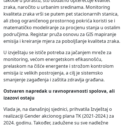
takođe u porastu, što dodatno opterećuje kvalitet
zraka, naročito u urbanim sredinama. Monitoring
kvaliteta zraka vrši se putem pet stacionarnih stanica,
ali zbog ograničenog prostornog pokrića koristi se i
matematičko modeliranje za procjenu stanja u ostalim
područjima. Registar pruža osnovu za GIS mapiranje
emisija i kreiranje mjera za poboljšanje kvaliteta zraka.
U izvještaju se ističe potreba za jačanjem mreže za
monitoring, većom energetskom efikasnošću,
prelaskom na čišće energente i strožom kontrolom
emisija iz velikih postrojenja, a cilj je sistemsko
smanjenje zagađenja i zaštita zdravlja građana.
Ostvaren napredak u ravnopravnosti spolova, ali
izazovi ostaju
Vlada je, na današnjoj sjednici, prihvatila Izvještaj o
realizaciji Gender akcionog plana TK (2021-2024.) za
2024. godinu. Također, zadužene su sve nadležne