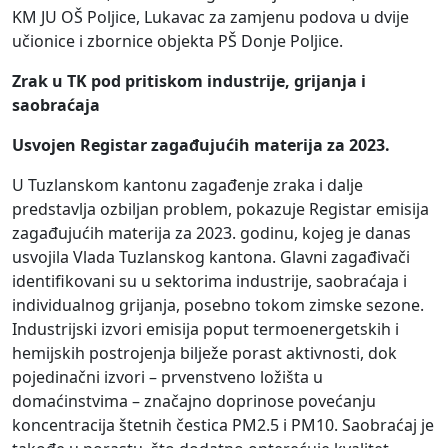
KM JU OŠ Poljice, Lukavac za zamjenu podova u dvije
učionice i zbornice objekta PŠ Donje Poljice.
Zrak u TK pod pritiskom industrije, grijanja i
saobraćaja
Usvojen Registar zagađujućih materija za 2023.
U Tuzlanskom kantonu zagađenje zraka i dalje
predstavlja ozbiljan problem, pokazuje Registar emisija
zagađujućih materija za 2023. godinu, kojeg je danas
usvojila Vlada Tuzlanskog kantona. Glavni zagađivači
identifikovani su u sektorima industrije, saobraćaja i
individualnog grijanja, posebno tokom zimske sezone.
Industrijski izvori emisija poput termoenergetskih i
hemijskih postrojenja bilježe porast aktivnosti, dok
pojedinačni izvori – prvenstveno ložišta u
domaćinstvima – značajno doprinose povećanju
koncentracija štetnih čestica PM2.5 i PM10. Saobraćaj je