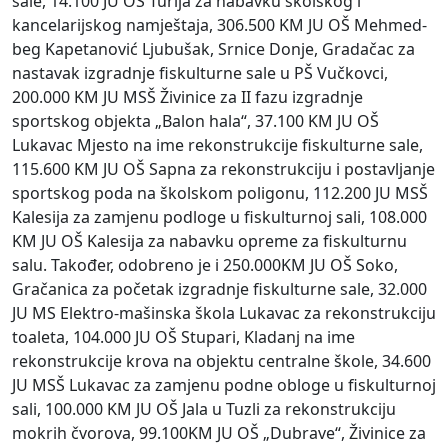
sale, 14.100 JU OŠ Turija za nabavku školskog i
kancelarijskog namještaja, 306.500 KM JU OŠ Mehmed-
beg Kapetanović Ljubušak, Srnice Donje, Gradačac za
nastavak izgradnje fiskulturne sale u PŠ Vučkovci,
200.000 KM JU MSŠ Živinice za II fazu izgradnje
sportskog objekta „Balon hala“, 37.100 KM JU OŠ
Lukavac Mjesto na ime rekonstrukcije fiskulturne sale,
115.600 KM JU OŠ Sapna za rekonstrukciju i postavljanje
sportskog poda na školskom poligonu, 112.200 JU MSŠ
Kalesija za zamjenu podloge u fiskulturnoj sali, 108.000
KM JU OŠ Kalesija za nabavku opreme za fiskulturnu
salu. Također, odobreno je i 250.000KM JU OŠ Soko,
Gračanica za početak izgradnje fiskulturne sale, 32.000
JU MS Elektro-mašinska škola Lukavac za rekonstrukciju
toaleta, 104.000 JU OŠ Stupari, Kladanj na ime
rekonstrukcije krova na objektu centralne škole, 34.600
JU MSŠ Lukavac za zamjenu podne obloge u fiskulturnoj
sali, 100.000 KM JU OŠ Jala u Tuzli za rekonstrukciju
mokrih čvorova, 99.100KM JU OŠ „Dubrave“, Živinice za