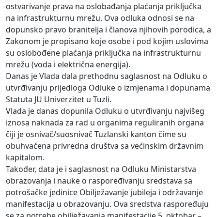
ostvarivanje prava na oslobađanja plaćanja priključka
na infrastrukturnu mrežu. Ova odluka odnosi se na
dopunsko pravo branitelja i članova njihovih porodica, a
Zakonom je propisano koje osobe i pod kojim uslovima
su oslobođene plaćanja priključka na infrastrukturnu
mrežu (voda i električna energija).
Danas je Vlada dala prethodnu saglasnost na Odluku o
utvrđivanju prijedloga Odluke o izmjenama i dopunama
Statuta JU Univerzitet u Tuzli.
Vlada je danas dopunila Odluku o utvrđivanju najvišeg
iznosa naknada za rad u organima reguliranih organa
čiji je osnivač/suosnivač Tuzlanski kanton čime su
obuhvaćena privredna društva sa većinskim državnim
kapitalom.
Također, data je i saglasnost na Odluku Ministarstva
obrazovanja i nauke o raspoređivanju sredstava sa
potrošačke jedinice Obilježavanje jubileja i održavanje
manifestacija u obrazovanju. Ova sredstva raspoređuju
se za potrebe obilježavanja manifestacije 5. oktobar –