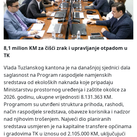
8,1 milion KM za čišći zrak i upravljanje otpadom u
TK
Vlada Tuzlanskog kantona je na današnjoj sjednici dala
saglasnost na Program raspodjele namjenskih
sredstava od ekoloških naknada koje pripadaju
Ministarstvu prostornog uređenja i zaštite okolice za
2026. godinu, ukupne vrijednosti 8.131.363 KM.
Programom su utvrđeni struktura prihoda, rashodi,
način raspodjele sredstava, obaveze korisnika i nadzor
nad njihovim trošenjem. Najveći dio planiranih
sredstava usmjeren je na kapitalne transfere općinama
i gradovima TK u iznosu od 2.105.000 KM, uključujući