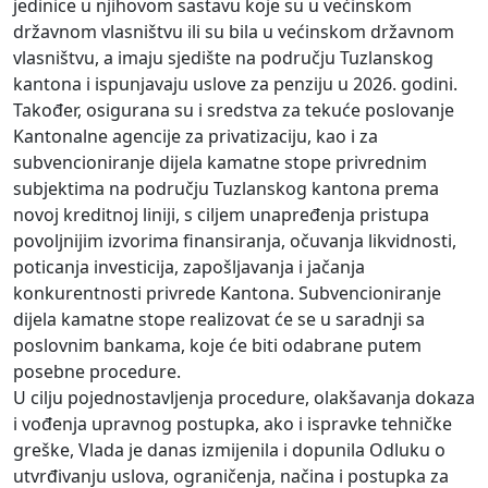
jedinice u njihovom sastavu koje su u većinskom
državnom vlasništvu ili su bila u većinskom državnom
vlasništvu, a imaju sjedište na području Tuzlanskog
kantona i ispunjavaju uslove za penziju u 2026. godini.
Također, osigurana su i sredstva za tekuće poslovanje
Kantonalne agencije za privatizaciju, kao i za
subvencioniranje dijela kamatne stope privrednim
subjektima na području Tuzlanskog kantona prema
novoj kreditnoj liniji, s ciljem unapređenja pristupa
povoljnijim izvorima finansiranja, očuvanja likvidnosti,
poticanja investicija, zapošljavanja i jačanja
konkurentnosti privrede Kantona. Subvencioniranje
dijela kamatne stope realizovat će se u saradnji sa
poslovnim bankama, koje će biti odabrane putem
posebne procedure.
U cilju pojednostavljenja procedure, olakšavanja dokaza
i vođenja upravnog postupka, ako i ispravke tehničke
greške, Vlada je danas izmijenila i dopunila Odluku o
utvrđivanju uslova, ograničenja, načina i postupka za