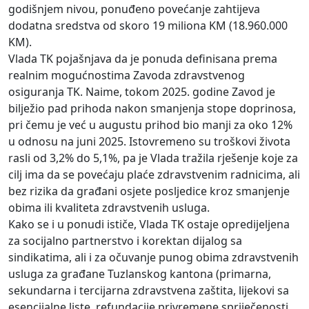
godišnjem nivou, ponuđeno povećanje zahtijeva
dodatna sredstva od skoro 19 miliona KM (18.960.000
KM).
Vlada TK pojašnjava da je ponuda definisana prema
realnim mogućnostima Zavoda zdravstvenog
osiguranja TK. Naime, tokom 2025. godine Zavod je
bilježio pad prihoda nakon smanjenja stope doprinosa,
pri čemu je već u augustu prihod bio manji za oko 12%
u odnosu na juni 2025. Istovremeno su troškovi života
rasli od 3,2% do 5,1%, pa je Vlada tražila rješenje koje za
cilj ima da se povećaju plaće zdravstvenim radnicima, ali
bez rizika da građani osjete posljedice kroz smanjenje
obima ili kvaliteta zdravstvenih usluga.
Kako se i u ponudi ističe, Vlada TK ostaje opredijeljena
za socijalno partnerstvo i korektan dijalog sa
sindikatima, ali i za očuvanje punog obima zdravstvenih
usluga za građane Tuzlanskog kantona (primarna,
sekundarna i tercijarna zdravstvena zaštita, lijekovi sa
esencijalne liste, refundacije privremene spriječenosti