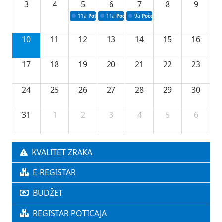
3
4
5
6
7
8
9
11a
Potpisivanje ugovora o stipendijama za srednjoškolce
11a
Podrška razvoju vodne infrastrukture u Tu
9a
Početak izgradnje nove fiskultur
10
11
12
13
14
15
16
17
18
19
20
21
22
23
24
25
26
27
28
29
30
31
1
2
3
4
5
6
KVALITET ZRAKA
E-REGISTAR
BUDŽET
REGISTAR POTICAJA