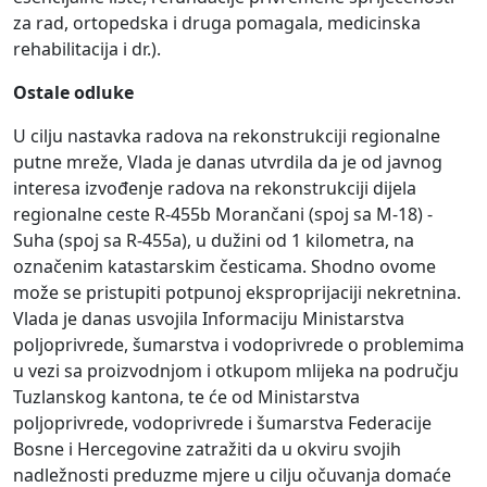
za rad, ortopedska i druga pomagala, medicinska
rehabilitacija i dr.).
Ostale odluke
U cilju nastavka radova na rekonstrukciji regionalne
putne mreže, Vlada je danas utvrdila da je od javnog
interesa izvođenje radova na rekonstrukciji dijela
regionalne ceste R-455b Morančani (spoj sa M-18) -
Suha (spoj sa R-455a), u dužini od 1 kilometra, na
označenim katastarskim česticama. Shodno ovome
može se pristupiti potpunoj eksproprijaciji nekretnina.
Vlada je danas usvojila Informaciju Ministarstva
poljoprivrede, šumarstva i vodoprivrede o problemima
u vezi sa proizvodnjom i otkupom mlijeka na području
Tuzlanskog kantona, te će od Ministarstva
poljoprivrede, vodoprivrede i šumarstva Federacije
Bosne i Hercegovine zatražiti da u okviru svojih
nadležnosti preduzme mjere u cilju očuvanja domaće