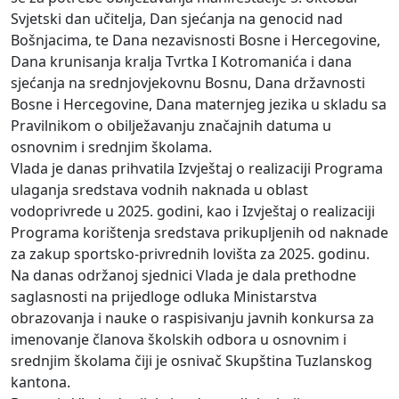
Svjetski dan učitelja, Dan sjećanja na genocid nad
Bošnjacima, te Dana nezavisnosti Bosne i Hercegovine,
Dana krunisanja kralja Tvrtka I Kotromanića i dana
sjećanja na srednjovjekovnu Bosnu, Dana državnosti
Bosne i Hercegovine, Dana maternjeg jezika u skladu sa
Pravilnikom o obilježavanju značajnih datuma u
osnovnim i srednjim školama.
Vlada je danas prihvatila Izvještaj o realizaciji Programa
ulaganja sredstava vodnih naknada u oblast
vodoprivrede u 2025. godini, kao i Izvještaj o realizaciji
Programa korištenja sredstava prikupljenih od naknade
za zakup sportsko-privrednih lovišta za 2025. godinu.
Na danas održanoj sjednici Vlada je dala prethodne
saglasnosti na prijedloge odluka Ministarstva
obrazovanja i nauke o raspisivanju javnih konkursa za
imenovanje članova školskih odbora u osnovnim i
srednjim školama čiji je osnivač Skupština Tuzlanskog
kantona.