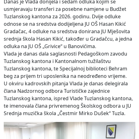
Danas je Vlada donijela i sedam odluka kojim se
usmjeravaju transferi za posebne namjene u Budžet
Tuzlanskog kantona za 2026. godinu. Dvije odluke
odnose se na sredstva dodijeljena JU OŠ Hasan Kikić
Gradačac, 4 odluke na sredstva donirana JU Mješovita
srednja škola Hasan Kikić, također u Gradačcu, a jedna
odluka na JU OŠ „Grivice“ u Banovićima.
Vlada je danas dala saglasnosti Pedagoškom zavodu
Tuzlanskog kantona i Kantonalnom tužilaštvu
Tuzlanskog kantona, te Specijalnoj biblioteci Behram
beg za prijem tri uposlenika na neodređeno vrijeme.
U okviru kadrovskih pitanja Vlada je danas delegirala
člana Nadzornog odbora Turističke zajednice
Tuzlanskog kantona, ispred Vlade Tuzlanskog kantona,
te imenovala člana privremenog Školskog odbora u JU
Srednja muzička škola „Čestmir Mirko Dušek“ Tuzla.