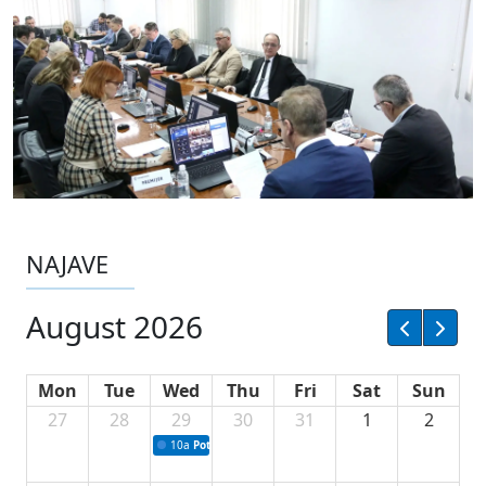
NAJAVE
August 2026
Mon
Tue
Wed
Thu
Fri
Sat
Sun
27
28
29
30
31
1
2
10a
Potpisivanje ugovora sa neprofitnim organizacijama