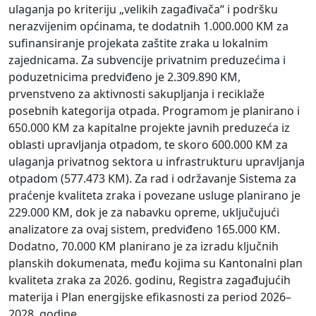
ulaganja po kriteriju „velikih zagađivača“ i podršku
nerazvijenim općinama, te dodatnih 1.000.000 KM za
sufinansiranje projekata zaštite zraka u lokalnim
zajednicama. Za subvencije privatnim preduzećima i
poduzetnicima predviđeno je 2.309.890 KM,
prvenstveno za aktivnosti sakupljanja i reciklaže
posebnih kategorija otpada. Programom je planirano i
650.000 KM za kapitalne projekte javnih preduzeća iz
oblasti upravljanja otpadom, te skoro 600.000 KM za
ulaganja privatnog sektora u infrastrukturu upravljanja
otpadom (577.473 KM). Za rad i održavanje Sistema za
praćenje kvaliteta zraka i povezane usluge planirano je
229.000 KM, dok je za nabavku opreme, uključujući
analizatore za ovaj sistem, predviđeno 165.000 KM.
Dodatno, 70.000 KM planirano je za izradu ključnih
planskih dokumenata, među kojima su Kantonalni plan
kvaliteta zraka za 2026. godinu, Registra zagađujućih
materija i Plan energijske efikasnosti za period 2026–
2028. godine.