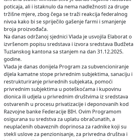
poticaja, ali i istaknulo da nema nadležnosti za druge
tržišne mjere, zbog čega se traži reakcija federalnog
nivoa kako bi se spriječilo gašenje farmi i smanjenje
broja proizvođača.
Na danas održanoj sjednici Vlada je usvojila Elaborat o
izvršenom popisu sredstava i izvora sredstava Budžeta
Tuzlanskog kantona sa stanjem na dan 31.12.2025.
godine.
Vlada je danas donijela Program za subvencioniranje
dijela kamatne stope privrednim subjektima, sanaciju i
restrukturiranje privrednih subjekata, pomoći
privrednim subjektima u poteškoćama i kupovinu
dionica ili udjela u privrednim društvima iz sredstava
ostvarenih u procesu privatizacije i deponovanih kod
Razvojne banke Federacije BIH. Ovim Programom
osigurana su sredstva za uplatu obračunatih, a
neuplaćenih obaveznih doprinosa za radnike koji su
stekli uslove za penzionisanje, za privredna društva i