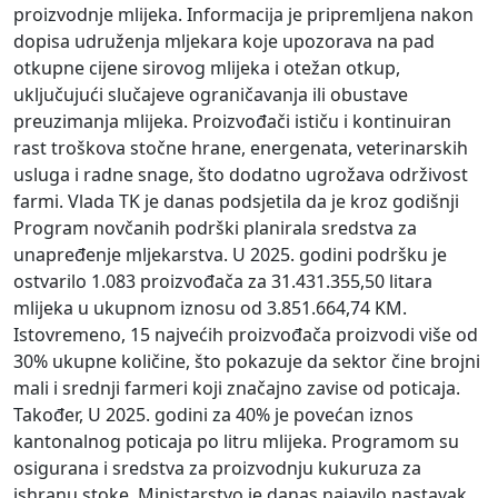
proizvodnje mlijeka. Informacija je pripremljena nakon
dopisa udruženja mljekara koje upozorava na pad
otkupne cijene sirovog mlijeka i otežan otkup,
uključujući slučajeve ograničavanja ili obustave
preuzimanja mlijeka. Proizvođači ističu i kontinuiran
rast troškova stočne hrane, energenata, veterinarskih
usluga i radne snage, što dodatno ugrožava održivost
farmi. Vlada TK je danas podsjetila da je kroz godišnji
Program novčanih podrški planirala sredstva za
unapređenje mljekarstva. U 2025. godini podršku je
ostvarilo 1.083 proizvođača za 31.431.355,50 litara
mlijeka u ukupnom iznosu od 3.851.664,74 KM.
Istovremeno, 15 najvećih proizvođača proizvodi više od
30% ukupne količine, što pokazuje da sektor čine brojni
mali i srednji farmeri koji značajno zavise od poticaja.
Također, U 2025. godini za 40% je povećan iznos
kantonalnog poticaja po litru mlijeka. Programom su
osigurana i sredstva za proizvodnju kukuruza za
ishranu stoke. Ministarstvo je danas najavilo nastavak