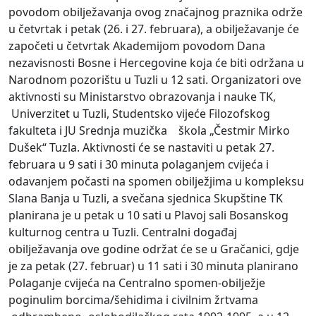
povodom obilježavanja ovog značajnog praznika održe
u četvrtak i petak (26. i 27. februara), a obilježavanje će
započeti u četvrtak Akademijom povodom Dana
nezavisnosti Bosne i Hercegovine koja će biti održana u
Narodnom pozorištu u Tuzli u 12 sati. Organizatori ove
aktivnosti su Ministarstvo obrazovanja i nauke TK,
Univerzitet u Tuzli, Studentsko vijeće Filozofskog
fakulteta i JU Srednja muzička škola „Čestmir Mirko
Dušek“ Tuzla. Aktivnosti će se nastaviti u petak 27.
februara u 9 sati i 30 minuta polaganjem cvijeća i
odavanjem počasti na spomen obilježjima u kompleksu
Slana Banja u Tuzli, a svečana sjednica Skupštine TK
planirana je u petak u 10 sati u Plavoj sali Bosanskog
kulturnog centra u Tuzli. Centralni događaj
obilježavanja ove godine održat će se u Gračanici, gdje
je za petak (27. februar) u 11 sati i 30 minuta planirano
Polaganje cvijeća na Centralno spomen-obilježje
poginulim borcima/šehidima i civilnim žrtvama