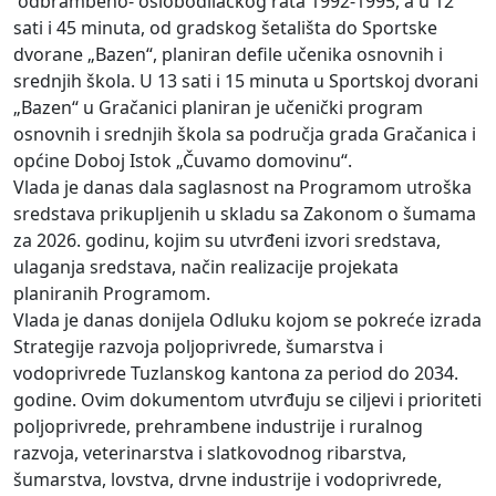
odbrambeno- oslobodilačkog rata 1992-1995, a u 12
sati i 45 minuta, od gradskog šetališta do Sportske
dvorane „Bazen“, planiran defile učenika osnovnih i
srednjih škola. U 13 sati i 15 minuta u Sportskoj dvorani
„Bazen“ u Gračanici planiran je učenički program
osnovnih i srednjih škola sa područja grada Gračanica i
općine Doboj Istok „Čuvamo domovinu“.
Vlada je danas dala saglasnost na Programom utroška
sredstava prikupljenih u skladu sa Zakonom o šumama
za 2026. godinu, kojim su utvrđeni izvori sredstava,
ulaganja sredstava, način realizacije projekata
planiranih Programom.
Vlada je danas donijela Odluku kojom se pokreće izrada
Strategije razvoja poljoprivrede, šumarstva i
vodoprivrede Tuzlanskog kantona za period do 2034.
godine. Ovim dokumentom utvrđuju se ciljevi i prioriteti
poljoprivrede, prehrambene industrije i ruralnog
razvoja, veterinarstva i slatkovodnog ribarstva,
šumarstva, lovstva, drvne industrije i vodoprivrede,