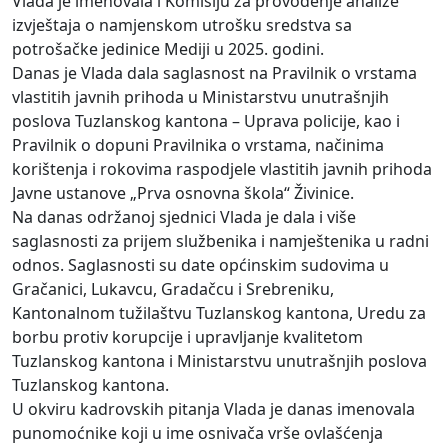
Vlada je imenovala i Komisiju za provođenje analize
izvještaja o namjenskom utrošku sredstva sa
potrošačke jedinice Mediji u 2025. godini.
Danas je Vlada dala saglasnost na Pravilnik o vrstama
vlastitih javnih prihoda u Ministarstvu unutrašnjih
poslova Tuzlanskog kantona – Uprava policije, kao i
Pravilnik o dopuni Pravilnika o vrstama, načinima
korištenja i rokovima raspodjele vlastitih javnih prihoda
Javne ustanove „Prva osnovna škola“ Živinice.
Na danas održanoj sjednici Vlada je dala i više
saglasnosti za prijem službenika i namještenika u radni
odnos. Saglasnosti su date općinskim sudovima u
Gračanici, Lukavcu, Gradačcu i Srebreniku,
Kantonalnom tužilaštvu Tuzlanskog kantona, Uredu za
borbu protiv korupcije i upravljanje kvalitetom
Tuzlanskog kantona i Ministarstvu unutrašnjih poslova
Tuzlanskog kantona.
U okviru kadrovskih pitanja Vlada je danas imenovala
punomoćnike koji u ime osnivača vrše ovlašćenja