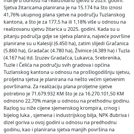
manje u odnosu na realizovanu sjetvu u 2025. godini.
Sjetva žitaricama planirana je na 15.174 ha što iznosi
41,76% ukupnog plana sjetve na području Tuzlanskog
kantona, a što je za 177,5 ha ili 1,18% više u odnosu na
realizovanu sjetvu žitarica u 2025. godini. Kada su u
pitanju područja gdje se sjetva planira, najveće površine
planirane su u Kalesiji (6.450 ha), zatim slijedi Gračanica
(5.860 ha), Gradačac (4.780 ha), Živinice (4.389 ha) i Tuzla
(4.167 ha) itd. Izuzev Gradačca, Lukavca, Srebrenika,
Tuzle i Čelića na području svih gradova i općina
Tuzlanskog kantona u odnosu na prošlogodišnju sjetvu,
proljetna sjetva je planirana na nešto većim sjetvenim
površinama. Za realizaciju plana proljetne sjetve
potrebno je 71.679.932 KM što je za 16.270.101,50 KM
odnosno 22,70% manje u odnosu na prethodnu godinu.
Razlog su niže cijene sjemenskog krompira, crnog i
bijelog luka , sjemena i industrijskog bilja, NPK đubriva i
dizel goriva u ovoj godini u odnosu na predhodnu
godinu, kao i planirana sjetva manjih površina na