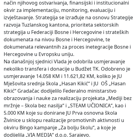
način njihovog ostvarivanja, finansijski i institucionalni
okvir za implementaciju, monitoring, evaluaciju i
izvještavanje. Strategija se izrađuje na osnovu Strategije
razvoja Tuzlanskog kantona, prioriteta sektorskih
strategija u Federaciji Bosne i Hercegovine i strateških
dokumenata na nivou Bosne i Hercegovine, te
dokumenata relevantnih za proces inetegracije Bosne i
Hercegovine u Evropsku uniju.
Na današnjoj sjednici Vlada je odobrila usmjeravanje
nekoliko transfera i donacije u Budžet TK. Odobreno je
usmjeravanje 14.058 KM i 11.621,82 KM, koliko je JU
Mješovita srednja škola „Hasan Kikić“ i JU OŠ „Hasan
Kikić“ Gradačac dodijelilo Federalno ministarstvo
obrazovanja i nauke za realizaciju projekata „Mediji bez
mržnje – škola bez nasilja“ i „STEAM UČIONICA“, kao i
5.000 KM koje su donirane JU Prva osnovna škola
Živinice u sklopu realizacije promotivnih aktivnosti u
okviru Bingo kampanje „Za bolju školu“, a koje je
dodijelila „VIA MEDIA“ d.o.o. Sarajevo.