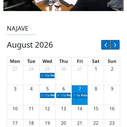
NAJAVE
August 2026
Mon
Tue
Wed
Thu
Fri
Sat
Sun
27
28
29
30
31
1
2
10a
Potpisivanje ugovora sa neprofitnim organizacijama
3
4
5
6
7
8
9
11a
Potpisivanje ugovora o stipendijama za srednjoškolce
11a
Podrška razvoju vodne infrastrukture u Tu
9a
Početak izgradnje nove fiskultur
10
11
12
13
14
15
16
17
18
19
20
21
22
23