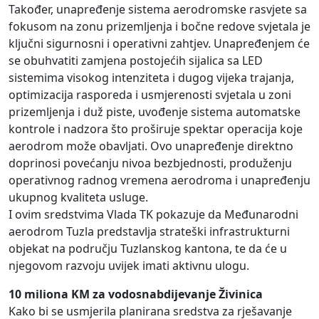
Također, unapređenje sistema aerodromske rasvjete sa
fokusom na zonu prizemljenja i bočne redove svjetala je
ključni sigurnosni i operativni zahtjev. Unapređenjem će
se obuhvatiti zamjena postojećih sijalica sa LED
sistemima visokog intenziteta i dugog vijeka trajanja,
optimizacija rasporeda i usmjerenosti svjetala u zoni
prizemljenja i duž piste, uvođenje sistema automatske
kontrole i nadzora što proširuje spektar operacija koje
aerodrom može obavljati. Ovo unapređenje direktno
doprinosi povećanju nivoa bezbjednosti, produženju
operativnog radnog vremena aerodroma i unapređenju
ukupnog kvaliteta usluge.
I ovim sredstvima Vlada TK pokazuje da Međunarodni
aerodrom Tuzla predstavlja strateški infrastrukturni
objekat na području Tuzlanskog kantona, te da će u
njegovom razvoju uvijek imati aktivnu ulogu.
10 miliona KM za vodosnabdijevanje Živinica
Kako bi se usmjerila planirana sredstva za rješavanje