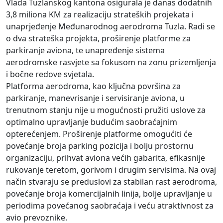
Vlada Tuzlanskog kantona osigurala je danas dodatnih
3,8 miliona KM za realizaciju strateških projekata i
unaprjeđenje Međunarodnog aerodroma Tuzla. Radi se
o dva strateška projekta, proširenje platforme za
parkiranje aviona, te unapređenje sistema
aerodromske rasvjete sa fokusom na zonu prizemljenja
i bočne redove svjetala.
Platforma aerodroma, kao ključna površina za
parkiranje, manevrisanje i servisiranje aviona, u
trenutnom stanju nije u mogućnosti pružiti uslove za
optimalno upravljanje budućim saobraćajnim
opterećenjem. Proširenje platforme omogućiti će
povećanje broja parking pozicija i bolju prostornu
organizaciju, prihvat aviona većih gabarita, efikasnije
rukovanje teretom, gorivom i drugim servisima. Na ovaj
način stvaraju se preduslovi za stabilan rast aerodroma,
povećanje broja komercijalnih linija, bolje upravljanje u
periodima povećanog saobraćaja i veću atraktivnost za
avio prevoznike.