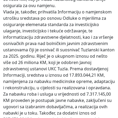
osigurala za ovu namjenu.
Vlada je, također, prihvatila Informaciju o namjenskom
utrošku sredstava po osnovu Odluke o mjerilima za
osiguranje elemenata standarda za investicijsko
ulaganje, investicijsko i tekuće održavanje, te
informatizaciju zdravstvene djelatnosti, kao i za vršenje
osnivačkih prava nad bolničkim javnim zdravstvenim
ustanovama čiji je osnivač ili suosnivač Tuzlanski kanton
za 2025. godinu. Riječ je o ukupnom iznosu od nešto
više od 26 miliona KM, koji je odobren Javnoj
zdravstvenoj ustanovi UKC Tuzla. Prema dostavljenoj
Informaciji, sredstva u iznosu od 17.893.044,21 KM,
namijenjena za nabavku medicinske opreme, adaptaciju
i rekonstrukciju, u cijelosti su realizovana i opravdana.
Za nabavku roba i usluga u vrijednosti od 7.317.145,00
KM proveden je postupak javne nabavke, zaključeni su
ugovori sa izabranim dobavljačima, a realizacija ovih
nabavki je u toku. Također, za dodatni iznos od