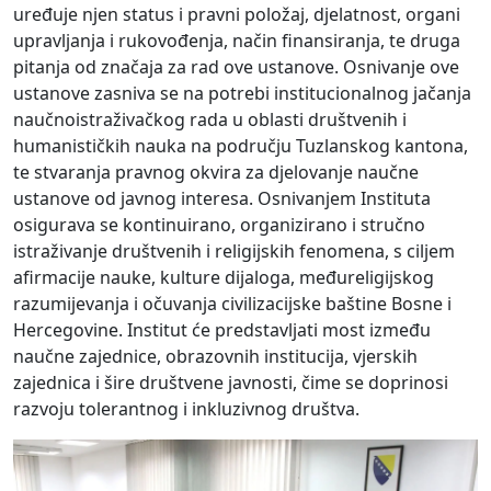
uređuje njen status i pravni položaj, djelatnost, organi
upravljanja i rukovođenja, način finansiranja, te druga
pitanja od značaja za rad ove ustanove. Osnivanje ove
ustanove zasniva se na potrebi institucionalnog jačanja
naučnoistraživačkog rada u oblasti društvenih i
humanističkih nauka na području Tuzlanskog kantona,
te stvaranja pravnog okvira za djelovanje naučne
ustanove od javnog interesa. Osnivanjem Instituta
osigurava se kontinuirano, organizirano i stručno
istraživanje društvenih i religijskih fenomena, s ciljem
afirmacije nauke, kulture dijaloga, međureligijskog
razumijevanja i očuvanja civilizacijske baštine Bosne i
Hercegovine. Institut će predstavljati most između
naučne zajednice, obrazovnih institucija, vjerskih
zajednica i šire društvene javnosti, čime se doprinosi
razvoju tolerantnog i inkluzivnog društva.