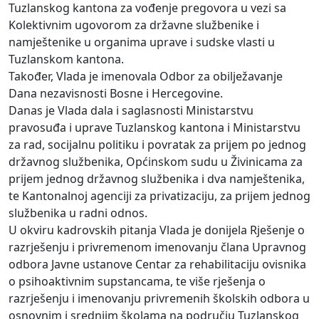
Tuzlanskog kantona za vođenje pregovora u vezi sa
Kolektivnim ugovorom za državne službenike i
namještenike u organima uprave i sudske vlasti u
Tuzlanskom kantona.
Također, Vlada je imenovala Odbor za obilježavanje
Dana nezavisnosti Bosne i Hercegovine.
Danas je Vlada dala i saglasnosti Ministarstvu
pravosuđa i uprave Tuzlanskog kantona i Ministarstvu
za rad, socijalnu politiku i povratak za prijem po jednog
državnog službenika, Općinskom sudu u Živinicama za
prijem jednog državnog službenika i dva namještenika,
te Kantonalnoj agenciji za privatizaciju, za prijem jednog
službenika u radni odnos.
U okviru kadrovskih pitanja Vlada je donijela Rješenje o
razrješenju i privremenom imenovanju člana Upravnog
odbora Javne ustanove Centar za rehabilitaciju ovisnika
o psihoaktivnim supstancama, te više rješenja o
razrješenju i imenovanju privremenih školskih odbora u
osnovnim i srednjim školama na području Tuzlanskog