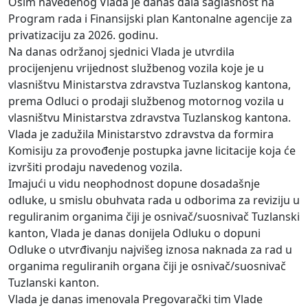
Osim navedenog Vlada je danas dala saglasnost na
Program rada i Finansijski plan Kantonalne agencije za
privatizaciju za 2026. godinu.
Na danas održanoj sjednici Vlada je utvrdila
procijenjenu vrijednost službenog vozila koje je u
vlasništvu Ministarstva zdravstva Tuzlanskog kantona,
prema Odluci o prodaji službenog motornog vozila u
vlasništvu Ministarstva zdravstva Tuzlanskog kantona.
Vlada je zadužila Ministarstvo zdravstva da formira
Komisiju za provođenje postupka javne licitacije koja će
izvršiti prodaju navedenog vozila.
Imajući u vidu neophodnost dopune dosadašnje
odluke, u smislu obuhvata rada u odborima za reviziju u
reguliranim organima čiji je osnivač/suosnivač Tuzlanski
kanton, Vlada je danas donijela Odluku o dopuni
Odluke o utvrđivanju najvišeg iznosa naknada za rad u
organima reguliranih organa čiji je osnivač/suosnivač
Tuzlanski kanton.
Vlada je danas imenovala Pregovarački tim Vlade