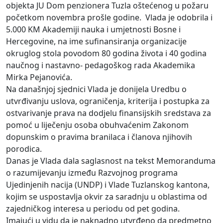
objekta JU Dom penzionera Tuzla oštećenog u požaru
početkom novembra prošle godine. Vlada je odobrila i
5.000 KM Akademiji nauka i umjetnosti Bosne i
Hercegovine, na ime sufinansiranja organizacije
okruglog stola povodom 80 godina života i 40 godina
naučnog i nastavno- pedagoškog rada Akademika
Mirka Pejanovića.
Na današnjoj sjednici Vlada je donijela Uredbu o
utvrđivanju uslova, ograničenja, kriterija i postupka za
ostvarivanje prava na dodjelu finansijskih sredstava za
pomoć u liječenju osoba obuhvaćenim Zakonom
dopunskim o pravima branilaca i članova njihovih
porodica.
Danas je Vlada dala saglasnost na tekst Memoranduma
o razumijevanju između Razvojnog programa
Ujedinjenih nacija (UNDP) i Vlade Tuzlanskog kantona,
kojim se uspostavlja okvir za saradnju u oblastima od
zajedničkog interesa u periodu od pet godina.
Imajući u vidu da je naknadno utvrđeno da predmetno