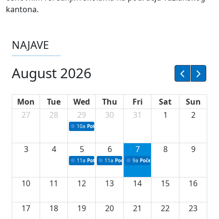
kantona.
NAJAVE
August 2026
Mon
Tue
Wed
Thu
Fri
Sat
Sun
27
28
29
30
31
1
2
10a
Potpisivanje ugovora sa neprofitnim organizacijama
3
4
5
6
7
8
9
11a
Potpisivanje ugovora o stipendijama za srednjoškolce
11a
Podrška razvoju vodne infrastrukture u Tu
9a
Početak izgradnje nove fiskultur
10
11
12
13
14
15
16
17
18
19
20
21
22
23