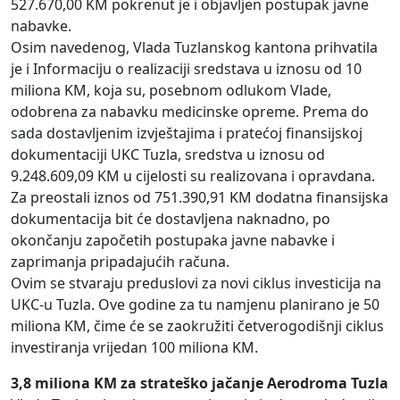
527.670,00 KM pokrenut je i objavljen postupak javne
nabavke.
Osim navedenog, Vlada Tuzlanskog kantona prihvatila
je i Informaciju o realizaciji sredstava u iznosu od 10
miliona KM, koja su, posebnom odlukom Vlade,
odobrena za nabavku medicinske opreme. Prema do
sada dostavljenim izvještajima i pratećoj finansijskoj
dokumentaciji UKC Tuzla, sredstva u iznosu od
9.248.609,09 KM u cijelosti su realizovana i opravdana.
Za preostali iznos od 751.390,91 KM dodatna finansijska
dokumentacija bit će dostavljena naknadno, po
okončanju započetih postupaka javne nabavke i
zaprimanja pripadajućih računa.
Ovim se stvaraju preduslovi za novi ciklus investicija na
UKC-u Tuzla. Ove godine za tu namjenu planirano je 50
miliona KM, čime će se zaokružiti četverogodišnji ciklus
investiranja vrijedan 100 miliona KM.
3,8 miliona KM za strateško jačanje Aerodroma Tuzla