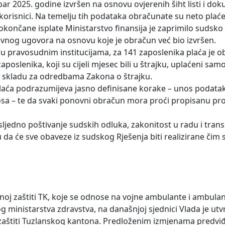
ar 2025. godine izvršen na osnovu ovjerenih šiht listi i do
 korisnici. Na temelju tih podataka obračunate su neto plaće,
okončane isplate Ministarstvo finansija je zaprimilo sudsko
vnog ugovora na osnovu koje je obračun već bio izvršen.
 u pravosudnim institucijama, za 141 zaposlenika plaća je 
lenika, koji su cijeli mjesec bili u štrajku, uplaćeni sam
u skladu za odredbama Zakona o štrajku.
n plaća podrazumijeva jasno definisane korake – unos podata
inosa – te da svaki ponovni obračun mora proći propisanu p
sljedno poštivanje sudskih odluka, zakonitost u radu i tran
 će sve obaveze iz sudskog Rješenja biti realizirane čim 
enoj zaštiti TK, koje se odnose na vojne ambulante i ambulan
inistarstva zdravstva, na današnjoj sjednici Vlada je utvr
štiti Tuzlanskog kantona. Predloženim izmjenama predviđ