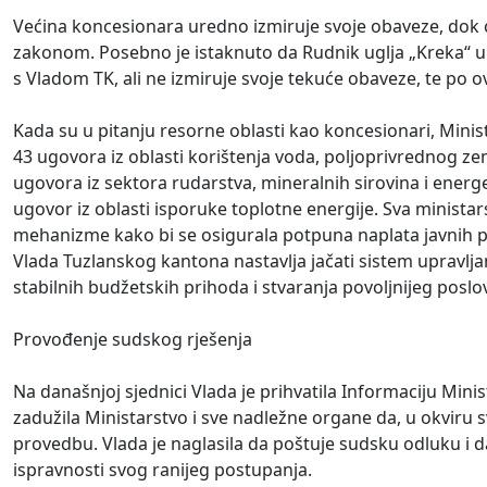
Većina koncesionara uredno izmiruje svoje obaveze, dok 
zakonom. Posebno je istaknuto da Rudnik uglja „Kreka“ 
s Vladom TK, ali ne izmiruje svoje tekuće obaveze, te po 
Kada su u pitanju resorne oblasti kao koncesionari, Minis
43 ugovora iz oblasti korištenja voda, poljoprivrednog ze
ugovora iz sektora rudarstva, mineralnih sirovina i energe
ugovor iz oblasti isporuke toplotne energije. Sva minista
mehanizme kako bi se osigurala potpuna naplata javnih p
Vlada Tuzlanskog kantona nastavlja jačati sistem upravlja
stabilnih budžetskih prihoda i stvaranja povoljnijeg posl
Provođenje sudskog rješenja
Na današnjoj sjednici Vlada je prihvatila Informaciju Minis
zadužila Ministarstvo i sve nadležne organe da, u okvir
provedbu. Vlada je naglasila da poštuje sudsku odluku i da
ispravnosti svog ranijeg postupanja.