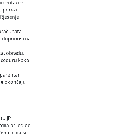
kumentacije
 porezi i
 Rješenje
obračunata
o doprinosi na
ka, obradu,
roceduru kako
sparentan
se okončaju
tu JP
dila prijedlog
eno je da se