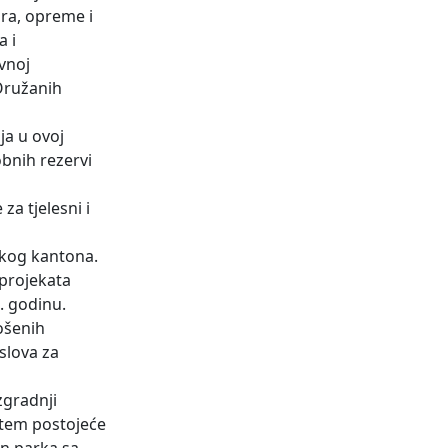
ora, opreme i
a i
vnoj
 Oružanih
ja u ovoj
obnih rezervi
a tjelesni i
skog kantona.
 projekata
. godinu.
rošenih
slova za
zgradnji
utem postojeće