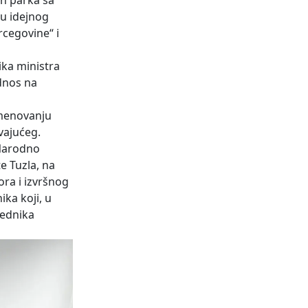
en parka sa
du idejnog
cegovine“ i
ika ministra
dnos na
imenovanju
vajućeg.
 Narodno
e Tuzla, na
ora i izvršnog
ka koji, u
jednika