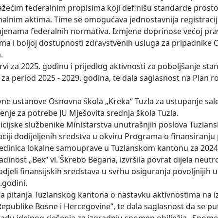
važećim federalnim propisima koji definišu standarde prost
lnim aktima. Time se omogućava jednostavnija registracij
izmjenama federalnih normativa. Izmjene doprinose većoj pra
ema i boljoj dostupnosti zdravstvenih usluga za pripadnike
.
vi za 2025. godinu i prijedlog aktivnosti za poboljšanje stan
 za period 2025 - 2029. godina, te dala saglasnost na Plan r
ne ustanove Osnovna škola „Kreka“ Tuzla za ustupanje sale z
enje za potrebe JU Mješovita srednja škola Tuzla.
licijske službenike Ministarstva unutrašnjih poslova Tuzlan
aciji dodijeljenih sredstva u okviru Programa o finansiranju
ih jedinica lokalne samouprave u Tuzlanskom kantonu za 2024
dinost „Bex“ vl. Škrebo Begana, izvršila povrat dijela neut
jeli finansijskih sredstava u svrhu osiguranja povoljnijih u
.godini.
čka pitanja Tuzlanskog kantona o nastavku aktivnostima na i
publike Bosne i Hercegovine“, te dala saglasnost da se p