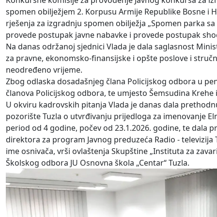
Konkursne komisije za provođenje Javnog konkursa za izr
spomen obilježjem 2. Korpusu Armije Republike Bosne i He
rješenja za izgradnju spomen obilježja „Spomen parka sa
provede postupak javne nabavke i provede postupak sh
Na danas održanoj sjednici Vlada je dala saglasnost Mini
za pravne, ekonomsko-finansijske i opšte poslove i struč
neodređeno vrijeme.
Zbog odlaska dosadašnjeg člana Policijskog odbora u penz
članova Policijskog odbora, te umjesto Šemsudina Krehe 
U okviru kadrovskih pitanja Vlada je danas dala pretho
pozorište Tuzla o utvrđivanju prijedloga za imenovanje El
period od 4 godine, počev od 23.1.2026. godine, te dala p
direktora za program Javnog preduzeća Radio - televizija
ime osnivača, vrši ovlaštenja Skupštine „Instituta za zavar
Školskog odbora JU Osnovna škola „Centar“ Tuzla.