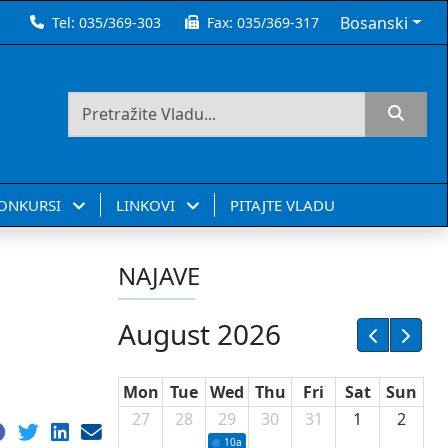
Bosanski
Tel:
035/369-303
Fax:
035/369-317
KONKURSI
LINKOVI
PITAJTE VLADU
NAJAVE
August 2026
Mon
Tue
Wed
Thu
Fri
Sat
Sun
27
28
29
30
31
1
2
10a
Potpisivanje ugovora sa neprofitnim or