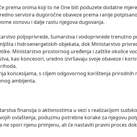
će prema onima koji to ne čine biti poduzete dodatne mjere
uredno servisira dugoročne obaveze prema ranije potpisa
ovome osnovu i dalje rastu njegova dugovanja.
tarstvo poljoprivrede, šumarstva i vodoprivrede trenutno pra
mljišta i hidroenergetskih objekata, dok Ministarstvo privre
tike. Ministarstvo prostornog uređenja i zaštite okolice vo
rstva, kao koncesori, uredno izvršavaju svoje obaveze i kori
rihoda.
nja koncesijama, s ciljem odgovornog korištenja prirodnih 
ovnog ambijenta.
tarstva finansija o aktivnostima u vezi s realizacijom sudsk
u svojih ovlaštenja, poduzmu potrebne korake za njegovu po
 ne spori njenu primjenu, ali će nastaviti pravni proces do