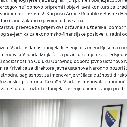
adu idejnog rješenja za izgradnju spomen obilježja „Spom
rcegovine“ ponovo pripremi i objavi Javni konkurs za izra
 spomen obilježjem 2. Korpusu Armije Republike Bosne i Her
odno članu Zakonu o javnim nabavkama.
starstvu privrede za prijem dva državna službenika, pomoćn
nog savjetnika za ekonomsko-finansijske poslove, u radni o
iju, Vlada je danas donijela Rješenje o izmjeni Rješenja o 
imenovala Vedada Mujkića na poziciju zamjenika predsjeda
dnu saglasnost na Odluku Upravnog odbora Javne ustanove
mira Krivalića za direktora Javne ustanove Narodno pozorišt
rethodnu saglasnost za imenovanje vršilaca dužnosti direkt
 Tuzlanskog kantona. Također, Vlada je imenovala punomoćni
ivanje“ d.o.o. Tuzla, te donijela rješenje o imenovanju preds