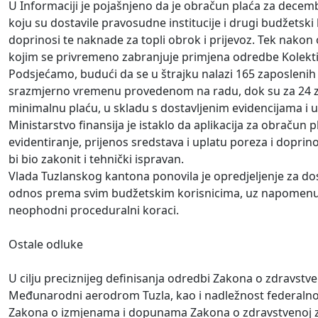
U Informaciji je pojašnjeno da je obračun plaća za decemb
koju su dostavile pravosudne institucije i drugi budžetski
doprinosi te naknade za topli obrok i prijevoz. Tek nakon 
kojim se privremeno zabranjuje primjena odredbe Kolekti
Podsjećamo, budući da se u štrajku nalazi 165 zaposlenih
srazmjerno vremenu provedenom na radu, dok su za 24 zapos
minimalnu plaću, u skladu s dostavljenim evidencijama i 
Ministarstvo finansija je istaklo da aplikacija za obraču
evidentiranje, prijenos sredstava i uplatu poreza i dopr
bi bio zakonit i tehnički ispravan.
Vlada Tuzlanskog kantona ponovila je opredjeljenje za do
odnos prema svim budžetskim korisnicima, uz napomenu da
neophodni proceduralni koraci.
Ostale odluke
U cilju preciznijeg definisanja odredbi Zakona o zdravstv
Međunarodni aerodrom Tuzla, kao i nadležnost federalnog m
Zakona o izmjenama i dopunama Zakona o zdravstvenoj za