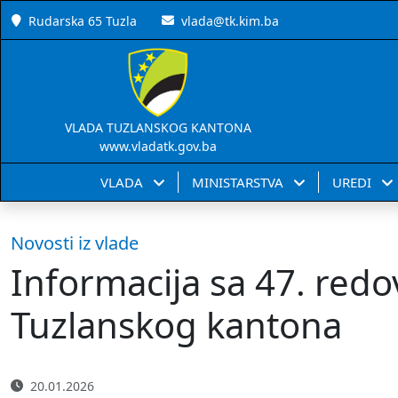
Rudarska 65 Tuzla
vlada@tk.kim.ba
VLADA TUZLANSKOG KANTONA
www.vladatk.gov.ba
VLADA
MINISTARSTVA
UREDI
Novosti iz vlade
Informacija sa 47. redo
Tuzlanskog kantona
20.01.2026