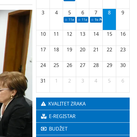
3
4
5
6
7
8
9
11a
Potpisivanje ugovora o stipendijama za 
11a
Podrška razvoju vodne infrastr
9a
Početak izgradnje nove f
10
11
12
13
14
15
16
17
18
19
20
21
22
23
24
25
26
27
28
29
30
31
1
2
3
4
5
6
KVALITET ZRAKA
E-REGISTAR
BUDŽET