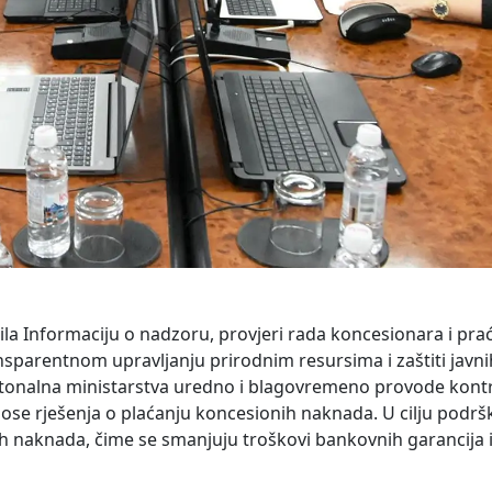
ila Informaciju o nadzoru, provjeri rada koncesionara i pra
parentnom upravljanju prirodnim resursima i zaštiti javnih
 kantonalna ministarstva uredno i blagovremeno provode kont
ose rješenja o plaćanju koncesionih naknada. U cilju podršk
 naknada, čime se smanjuju troškovi bankovnih garancija i