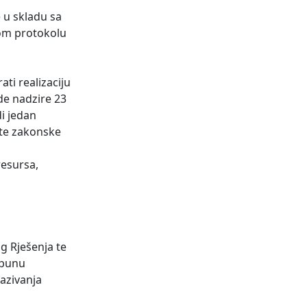
 u skladu sa
nom protokolu
ti realizaciju
de nadzire 23
di jedan
ste zakonske
resursa,
og Rješenja te
tpunu
kazivanja