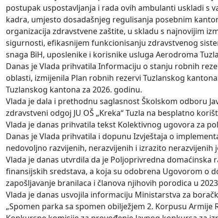
postupak uspostavljanja i rada ovih ambulanti uskladi s 
kadra, umjesto dosadašnjeg regulisanja posebnim kantona
organizacija zdravstvene zaštite, u skladu s najnovijim 
sigurnosti, efikasnijem funkcionisanju zdravstvenog sist
snaga BiH, uposlenike i korisnike usluga Aerodroma Tuzla
Danas je Vlada prihvatila Informaciju o stanju robnih rezer
oblasti, izmijenila Plan robnih rezervi Tuzlanskog kantona
Tuzlanskog kantona za 2026. godinu.
Vlada je dala i prethodnu saglasnost Školskom odboru Jav
zdravstveni odgoj JU OŠ „Kreka“ Tuzla na besplatno korišt
Vlada je danas prihvatila tekst Kolektivnog ugovora za po
Danas je Vlada prihvatila i dopunu Izvještaja o implement
nedovoljno razvijenih, nerazvijenih i izrazito nerazvijen
Vlada je danas utvrdila da je Poljoprivredna domaćinska ra
finansijskih sredstava, a koja su odobrena Ugovorom o dod
zapošljavanje branilaca i članova njihovih porodica u 2023
Vlada je danas usvojila informaciju Ministarstva za bora
„Spomen parka sa spomen obilježjem 2. Korpusu Armije Re