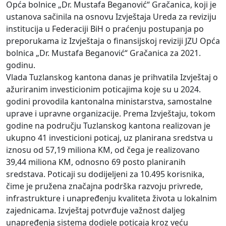
Opća bolnice „Dr. Mustafa Beganović“ Gračanica, koji je
ustanova sačinila na osnovu Izvještaja Ureda za reviziju
institucija u Federaciji BiH o praćenju postupanja po
preporukama iz Izvještaja o finansijskoj reviziji JZU Opća
bolnica „Dr. Mustafa Beganović“ Gračanica za 2021.
godinu.
Vlada Tuzlanskog kantona danas je prihvatila Izvještaj o
ažuriranim investicionim poticajima koje su u 2024.
godini provodila kantonalna ministarstva, samostalne
uprave i upravne organizacije. Prema Izvještaju, tokom
godine na području Tuzlanskog kantona realizovan je
ukupno 41 investicioni poticaj, uz planirana sredstva u
iznosu od 57,19 miliona KM, od čega je realizovano
39,44 miliona KM, odnosno 69 posto planiranih
sredstava. Poticaji su dodijeljeni za 10.495 korisnika,
čime je pružena značajna podrška razvoju privrede,
infrastrukture i unapređenju kvaliteta života u lokalnim
zajednicama. Izvještaj potvrđuje važnost daljeg
unapređenja sistema dodjele poticaja kroz veću