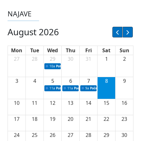
NAJAVE
August 2026
Mon
Tue
Wed
Thu
Fri
Sat
Sun
27
28
29
30
31
1
2
10a
Potpisivanje ugovora sa neprofitnim organizacijama
3
4
5
6
7
8
9
11a
Potpisivanje ugovora o stipendijama za srednjoškolce
11a
Podrška razvoju vodne infrastrukture u Tu
9a
Početak izgradnje nove fiskultur
10
11
12
13
14
15
16
17
18
19
20
21
22
23
24
25
26
27
28
29
30