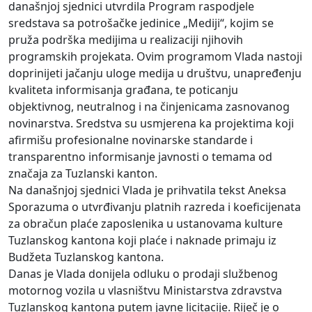
današnjoj sjednici utvrdila Program raspodjele
sredstava sa potrošačke jedinice „Mediji“, kojim se
pruža podrška medijima u realizaciji njihovih
programskih projekata. Ovim programom Vlada nastoji
doprinijeti jačanju uloge medija u društvu, unapređenju
kvaliteta informisanja građana, te poticanju
objektivnog, neutralnog i na činjenicama zasnovanog
novinarstva. Sredstva su usmjerena ka projektima koji
afirmišu profesionalne novinarske standarde i
transparentno informisanje javnosti o temama od
značaja za Tuzlanski kanton.
Na današnjoj sjednici Vlada je prihvatila tekst Aneksa
Sporazuma o utvrđivanju platnih razreda i koeficijenata
za obračun plaće zaposlenika u ustanovama kulture
Tuzlanskog kantona koji plaće i naknade primaju iz
Budžeta Tuzlanskog kantona.
Danas je Vlada donijela odluku o prodaji službenog
motornog vozila u vlasništvu Ministarstva zdravstva
Tuzlanskog kantona putem javne licitacije. Riječ je o