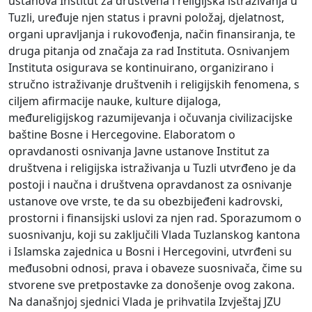
ustanova Institut za društvena i religijska istraživanja u
Tuzli, uređuje njen status i pravni položaj, djelatnost,
organi upravljanja i rukovođenja, način finansiranja, te
druga pitanja od značaja za rad Instituta. Osnivanjem
Instituta osigurava se kontinuirano, organizirano i
stručno istraživanje društvenih i religijskih fenomena, s
ciljem afirmacije nauke, kulture dijaloga,
međureligijskog razumijevanja i očuvanja civilizacijske
baštine Bosne i Hercegovine. Elaboratom o
opravdanosti osnivanja Javne ustanove Institut za
društvena i religijska istraživanja u Tuzli utvrđeno je da
postoji i naučna i društvena opravdanost za osnivanje
ustanove ove vrste, te da su obezbijeđeni kadrovski,
prostorni i finansijski uslovi za njen rad. Sporazumom o
suosnivanju, koji su zaključili Vlada Tuzlanskog kantona
i Islamska zajednica u Bosni i Hercegovini, utvrđeni su
međusobni odnosi, prava i obaveze suosnivača, čime su
stvorene sve pretpostavke za donošenje ovog zakona.
Na današnjoj sjednici Vlada je prihvatila Izvještaj JZU