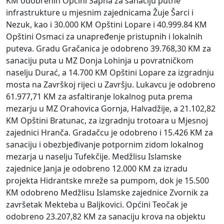
KM odobrenih Općini Sapna za sanaciju putne
infrastrukture u mjesnim zajednicama Žuje Šarci i
Nezuk, kao i 30.000 KM Opštini Lopare i 40.999.84 KM
Opštini Osmaci za unapređenje pristupnih i lokalnih
puteva. Gradu Gračanica je odobreno 39.768,30 KM za
sanaciju puta u MZ Donja Lohinja u povratničkom
naselju Durać, a 14.700 KM Opštini Lopare za izgradnju
mosta na Završkoj rijeci u Završju. Lukavcu je odobreno
61.977,71 KM za asfaltiranje lokalnog puta prema
mezarju u MZ Orahovica Gornja, Halvadžije, a 21.102,82
KM Opštini Bratunac, za izgradnju trotoara u Mjesnoj
zajednici Hranča. Gradačcu je odobreno i 15.426 KM za
sanaciju i obezbjeđivanje potpornim zidom lokalnog
mezarja u naselju Tufekčije. Medžlisu Islamske
zajednice Janja je odobreno 12.000 KM za izradu
projekta Hidrantske mreže sa pumpom, dok je 15.500
KM odobreno Medžlisu Islamske zajednice Zvornik za
završetak Mekteba u Baljkovici. Općini Teočak je
odobreno 23.207,82 KM za sanaciju krova na objektu