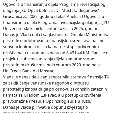
Ugovora o finansiranju dijela Programa investicijskog
ulaganja JZU Opća bolnica „Dr. Mustafa Beganović“
Gračanica za 2025. godinu i tekst Aneksa I Ugovora o
finansiranju dijela Programa investicijskog ulaganja JZU
Univerzitetski klinički centar Tuzla za 2025. godinu.
Danas je Vlada dala i saglasnost na Odluku Ministarstva
privrede o odobravanju finansijskih sredstava na ime
subvencioniranja dijela kamatne stope privrednim
društvima u ukupnom iznosu od 8.431,44 KM. Radi se o
projektu subvencioniranja dijela kamatne stope
privrednim društvima, pokrenutom 2020. godine sa
UniCredit Bank d.d Mostar.
Vlada je danas dala saglasnost Ministarstvu finansija TK
za zaključenje vansudske nagodbe o otpustu
preostalog iznosa duga po osnovu zakonskih zateznih
kamata sa Gradom Lukavac, a u postupku izvršenja
pravosnažne Presude Općinskog suda u Tuzli.
Danas je Vlada prihvatila dopunu izvještaja o