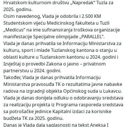
Hrvatskom kulturnom društvu „Napredak“ Tuzla za
2025. godinu.
Osim navedenog, Vlada je odobrila i 2.500 KM
Studentskom vijeću Medicinskog fakulteta u Tuzli
„Medicus“ na ime sufinansiranja troškova organizacije
manifestacije Specijalne olimpijade „PARALLEL“.
Vlada je danas prihvatila se Informaciju Ministarstva za
kulturu, sport i mlade Tuzlanskog kantona o stanju u
oblasti kulture u Tuzlanskom kantonu u 2024. godini i
Izvještaj o provedbi Zakona o javno – privatnom
partnerstvu u 2024. godini.
Također, Vlada je danas prihvatila Informaciju
Ministarstva pravosuđa TK o rezultatima javne nabavke
radova na izgradnji objekta Općinskog suda u Lukavcu.
Vlada je danas donijela odluku o odobravanju sredstava
za realizaciju projekta iz Programa rasporeda sredstava
sa potrošačke jedinice Kapitalni izdaci za korisnike
budžeta TK za 2025. godinu.
Danas je Vlada dala saglasnosti na tekst Aneksa I