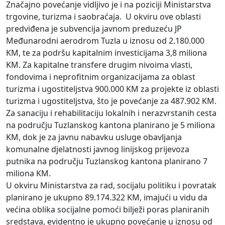
Značajno povećanje vidljivo je i na poziciji Ministarstva
trgovine, turizma i saobraćaja. U okviru ove oblasti
predviđena je subvencija javnom preduzeću JP
Međunarodni aerodrom Tuzla u iznosu od 2.180.000
KM, te za podršu kapitalnim investicijama 3,8 miliona
KM. Za kapitalne transfere drugim nivoima vlasti,
fondovima i neprofitnim organizacijama za oblast
turizma i ugostiteljstva 900.000 KM za projekte iz oblasti
turizma i ugostiteljstva, što je povećanje za 487.902 KM.
Za sanaciju i rehabilitaciju lokalnih i nerazvrstanih cesta
na području Tuzlanskog kantona planirano je 5 miliona
KM, dok je za javnu nabavku usluge obavljanja
komunalne djelatnosti javnog linijskog prijevoza
putnika na području Tuzlanskog kantona planirano 7
miliona KM.
U okviru Ministarstva za rad, socijalu politiku i povratak
planirano je ukupno 89.174.322 KM, imajući u vidu da
većina oblika socijalne pomoći bilježi poras planiranih
sredstava, evidentno je ukupno povećanje u iznosu od