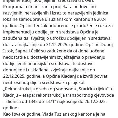
implementaciji dodijeljenih sredstava u okviru
Programa o finansiranju projekata nedovoljno
razvijenih, nerazvijenih i izrazito nerazvijenih jedinica
lokalne samouprave u Tuzlanskom kantonu za 2024.
godinu. Općini Teočak odobreno je produženje roka za
implementaciju dodijeljenih sredstava Općina je
zadužena da izvještaj o utrošku dodijeljenih sredstava
dostavi najkasnije do 31.12.2025. godine. Općine Doboj
Istok, Sapna i Čelić su zadužene da otklone uočene
nedostatke u dostavljenim izvještajima o pravdanju
dodijeljenih finansijskih sredstava, te dostave
dopunjene i usklađene izvještaje najkasnije do
22.12.2025. godine, a Općina Kladanj da izvrši povrat
neutrošenog dijela sredstava za projekat
„Rekonstrukcija gradskog vodovoda „Starićka rijeka“ u
Kladnju – etapa: rekonstrukcija transportnog cjevovoda
– dionica od T345 do T371“ najkasnije do 26.12.2025.
godine.
Kao i svake godine, Vlada Tuzlanskog kantona je na