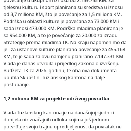
povećanje u ukupnom iznosu od 2.159.755 KM. Za
tjelesnu kulturu i sport planirana su sredstva u iznosu
od 3,7 miliona KM, što je povećanje za 1,5 miliona KM.
Podrška u oblasti kulture je povećana za 73.000 KM i
sada iznosi 473.000 KM. Podrška mladima planirana je
sa 954.000 KM, a to je povećanje za 20.000 za izradu
Strategije prema mladima TK. Na kraju napomenimo da
je i za ustanove kulture planirano povećanje za 455.168
KM, te je sada za ovu namjenu planirano 7.147.331 KM.
Vlada je danas utvrdila i prijedlog Zakona o izvršenju
Budžeta TK za 2026. godinu, te oba ova dokumenta
uputila Skupštini Tuzlanskog kantona na dalje
postupanje.
1,2 miliona KM za projekte održivog povratka
Vlada Tuzlanskog kantona je na današnjoj sjednici
donijela niz značajnih odluka kojima još jednom
potvrđuje svoju trajnu opredijeljenost da povratak ne