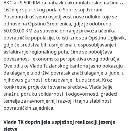
BKC-a i 9.500 KM za nabavku akumulatorske mašine za
čišćenje sportskog poda u Sportskoj dvorani.
Posebnu društvenu osjetljivost nose odluke koje se
odnose na Opštinu Srebrenica, gdje je odobreno
50.000,00 KM za subvencioniranje prevoza učenika
povratničke populacije, te isti iznos za Opštinu Ugljevik,
gdje će sredstva biti usmjerena u osposobljavanje i
asfaltiranje regionalnog puta, čime se poboljšava
povezanost i ekonomska perspektiva ovog područja.
Ove odluke Vlade Tuzlanskog kantona jasno pokazuju
da ulaganje u održivi povratak znači ulaganje u ljude, u
njihovu sigurnost, obrazovanje i budućnost. Kroz
konkretne projekte i stvarna sredstva, Vlada šalje
snažnu poruku solidarnosti i odgovornosti, gradeći
temelje za ravnomjerniji razvoj i trajnu stabilnost
povratničkih zajednica.
Vlada TK doprinijela uspješnoj realizaciji jesenje
sjetve