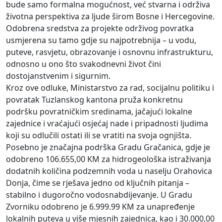
bude samo formalna mogućnost, već stvarna i održiva
životna perspektiva za ljude širom Bosne i Hercegovine.
Odobrena sredstva za projekte održivog povratka
usmjerena su tamo gdje su najpotrebnija – u vodu,
puteve, rasvjetu, obrazovanje i osnovnu infrastrukturu,
odnosno u ono što svakodnevni život čini
dostojanstvenim i sigurnim.
Kroz ove odluke, Ministarstvo za rad, socijalnu politiku i
povratak Tuzlanskog kantona pruža konkretnu
podršku povratničkim sredinama, jačajući lokalne
zajednice i vraćajući osjećaj nade i pripadnosti ljudima
koji su odlučili ostati ili se vratiti na svoja ognjišta.
Posebno je značajna podrška Gradu Gračanica, gdje je
odobreno 106.655,00 KM za hidrogeološka istraživanja
dodatnih količina podzemnih voda u naselju Orahovica
Donja, čime se rješava jedno od ključnih pitanja –
stabilno i dugoročno vodosnabdijevanje. U Gradu
Zvorniku odobreno je 6.999.99 KM za unapređenje
lokalnih puteva u više mjesnih zajednica, kao i 30.000,00