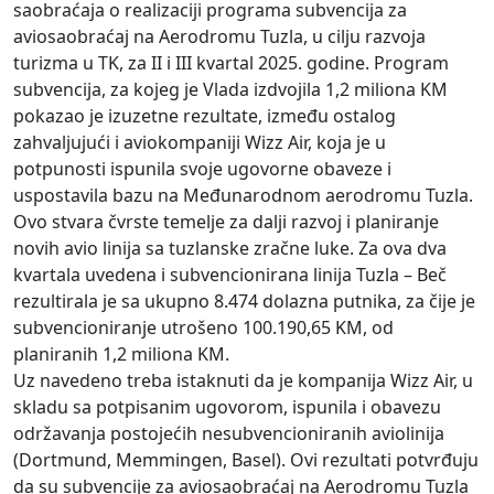
saobraćaja o realizaciji programa subvencija za
aviosaobraćaj na Aerodromu Tuzla, u cilju razvoja
turizma u TK, za II i III kvartal 2025. godine. Program
subvencija, za kojeg je Vlada izdvojila 1,2 miliona KM
pokazao je izuzetne rezultate, između ostalog
zahvaljujući i aviokompaniji Wizz Air, koja je u
potpunosti ispunila svoje ugovorne obaveze i
uspostavila bazu na Međunarodnom aerodromu Tuzla.
Ovo stvara čvrste temelje za dalji razvoj i planiranje
novih avio linija sa tuzlanske zračne luke. Za ova dva
kvartala uvedena i subvencionirana linija Tuzla – Beč
rezultirala je sa ukupno 8.474 dolazna putnika, za čije je
subvencioniranje utrošeno 100.190,65 KM, od
planiranih 1,2 miliona KM.
Uz navedeno treba istaknuti da je kompanija Wizz Air, u
skladu sa potpisanim ugovorom, ispunila i obavezu
održavanja postojećih nesubvencioniranih aviolinija
(Dortmund, Memmingen, Basel). Ovi rezultati potvrđuju
da su subvencije za aviosaobraćaj na Aerodromu Tuzla