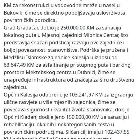
KM za rekonstrukciju vodovodne mreže u naselju
Bukovik, čime se direktno poboljšavaju uslovi života
povratničkih porodica.
Grad Gradačac dobio je 250.000,00 KM za sanaciju
lokalnog puta u Mjesnoj zajednici Mionica Centar, što
predstavlja snažan podsticaj razvoju ove zajednice i
boljoj povezanosti stanovništva. Podrška je pružena i
Medžlisu Islamske zajednice Kalesija u iznosu od
63.647,49 KM za asfaltiranje pristupnog puta i parking
prostora Mektebskog centra u Dubnici, čime se
unapređuje infrastruktura od značaja za širu društvenu
zajednicu.
Općini Kalesija odobreno je 103.241,97 KM za izgradnju
ulične rasvjete u više mjesnih zajednica, čime se
povećava sigurnost i kvalitet života stanovnika, dok je
Općini Kladanj dodijeljeno 150.000,00 KM za sanaciju i
rehabilitaciju lokalnih i nekategorisanih cesta u
povratničkim područjima. Sličan cilj imaju i 102.437.55