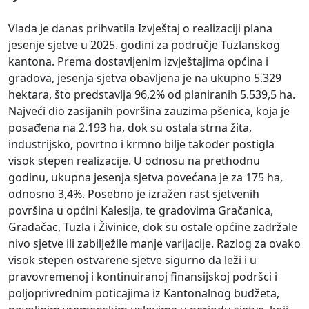
Vlada je danas prihvatila Izvještaj o realizaciji plana
jesenje sjetve u 2025. godini za područje Tuzlanskog
kantona. Prema dostavljenim izvještajima općina i
gradova, jesenja sjetva obavljena je na ukupno 5.329
hektara, što predstavlja 96,2% od planiranih 5.539,5 ha.
Najveći dio zasijanih površina zauzima pšenica, koja je
posađena na 2.193 ha, dok su ostala strna žita,
industrijsko, povrtno i krmno bilje također postigla
visok stepen realizacije. U odnosu na prethodnu
godinu, ukupna jesenja sjetva povećana je za 175 ha,
odnosno 3,4%. Posebno je izražen rast sjetvenih
površina u općini Kalesija, te gradovima Gračanica,
Gradačac, Tuzla i Živinice, dok su ostale općine zadržale
nivo sjetve ili zabilježile manje varijacije. Razlog za ovako
visok stepen ostvarene sjetve sigurno da leži i u
pravovremenoj i kontinuiranoj finansijskoj podršci i
poljoprivrednim poticajima iz Kantonalnog budžeta,