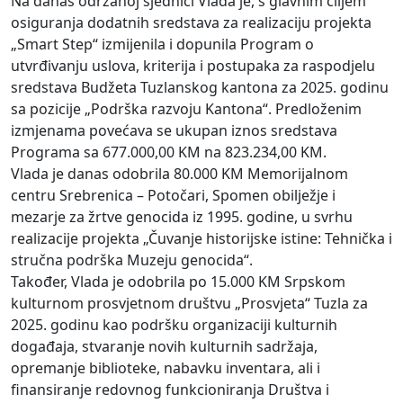
Na danas održanoj sjednici Vlada je, s glavnim ciljem
osiguranja dodatnih sredstava za realizaciju projekta
„Smart Step“ izmijenila i dopunila Program o
utvrđivanju uslova, kriterija i postupaka za raspodjelu
sredstava Budžeta Tuzlanskog kantona za 2025. godinu
sa pozicije „Podrška razvoju Kantona“. Predloženim
izmjenama povećava se ukupan iznos sredstava
Programa sa 677.000,00 KM na 823.234,00 KM.
Vlada je danas odobrila 80.000 KM Memorijalnom
centru Srebrenica – Potočari, Spomen obilježje i
mezarje za žrtve genocida iz 1995. godine, u svrhu
realizacije projekta „Čuvanje historijske istine: Tehnička i
stručna podrška Muzeju genocida“.
Također, Vlada je odobrila po 15.000 KM Srpskom
kulturnom prosvjetnom društvu „Prosvjeta“ Tuzla za
2025. godinu kao podršku organizaciji kulturnih
događaja, stvaranje novih kulturnih sadržaja,
opremanje biblioteke, nabavku inventara, ali i
finansiranje redovnog funkcioniranja Društva i