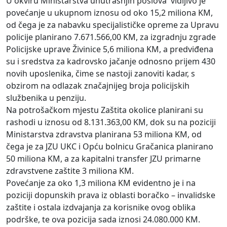
U okviru Ministarstva unutrašnjih poslova vidljivo je
povećanje u ukupnom iznosu od oko 15,2 miliona KM,
od čega je za nabavku specijalističke opreme za Upravu
policije planirano 7.671.566,00 KM, za izgradnju zgrade
Policijske uprave Živinice 5,6 miliona KM, a predviđena
su i sredstva za kadrovsko jačanje odnosno prijem 430
novih uposlenika, čime se nastoji zanoviti kadar, s
obzirom na odlazak značajnijeg broja policijskih
službenika u penziju.
Na potrošačkom mjestu Zaštita okolice planirani su
rashodi u iznosu od 8.131.363,00 KM, dok su na poziciji
Ministarstva zdravstva planirana 53 miliona KM, od
čega je za JZU UKC i Opću bolnicu Gračanica planirano
50 miliona KM, a za kapitalni transfer JZU primarne
zdravstvene zaštite 3 miliona KM.
Povećanje za oko 1,3 miliona KM evidentno je i na
poziciji dopunskih prava iz oblasti boračko – invalidske
zaštite i ostala izdvajanja za korisnike ovog oblika
podrške, te ova pozicija sada iznosi 24.080.000 KM.