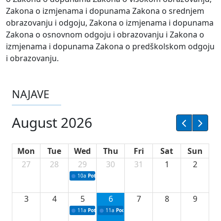
Zakona o izmjenama i dopunama Zakona o srednjem
obrazovanju i odgoju, Zakona o izmjenama i dopunama
Zakona o osnovnom odgoju i obrazovanju i Zakona o
izmjenama i dopunama Zakona o predškolskom odgoju
i obrazovanju.
NAJAVE
August 2026
Mon
Tue
Wed
Thu
Fri
Sat
Sun
27
28
29
30
31
1
2
10a
Potpisivanje ugovora sa neprofitnim organizacijama
3
4
5
6
7
8
9
11a
Potpisivanje ugovora o stipendijama za srednjoškolce
11a
Podrška razvoju vodne infrastrukture u Tu