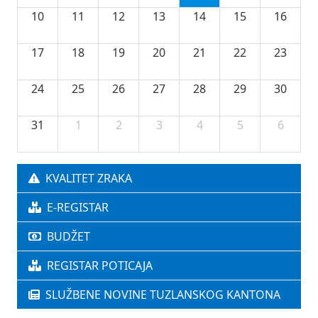
10
11
12
13
14
15
16
17
18
19
20
21
22
23
24
25
26
27
28
29
30
31
1
2
3
4
5
6
KVALITET ZRAKA
E-REGISTAR
BUDŽET
REGISTAR POTICAJA
SLUŽBENE NOVINE TUZLANSKOG KANTONA