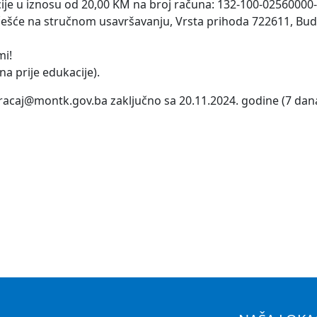
acije u iznosu od 20,00 KM na broj računa: 132-100-02560000-
učešće na stručnom usavršavanju, Vrsta prihoda 722611, Bu
mi!
na prije edukacije).
racaj@montk.gov.ba zaključno sa 20.11.2024. godine (7 dana