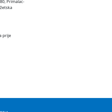
80, Primalac-
džetska
 prije