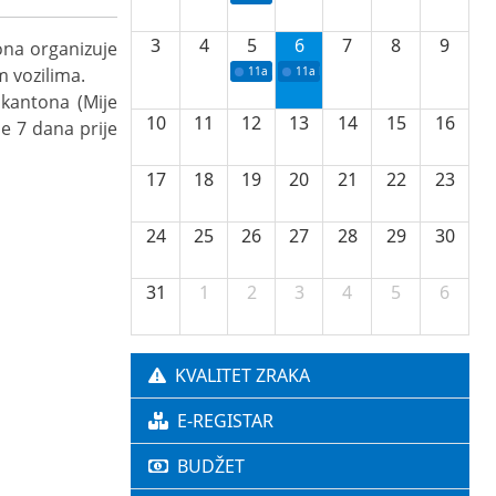
3
4
5
6
7
8
9
ona organizuje
m vozilima.
11a
Potpisivanje ugovora o stipendijama za 
11a
Podrška razvoju vodne infrastr
 kantona (Mije
10
11
12
13
14
15
16
je 7 dana prije
17
18
19
20
21
22
23
24
25
26
27
28
29
30
31
1
2
3
4
5
6
KVALITET ZRAKA
E-REGISTAR
BUDŽET