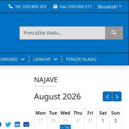
Bosanski
Tel:
035/369-303
Fax:
035/369-317
KONKURSI
LINKOVI
PITAJTE VLADU
NAJAVE
August 2026
Mon
Tue
Wed
Thu
Fri
Sat
Sun
27
28
29
30
31
1
2
10a
Potpisivanje ugovora sa neprofitnim or